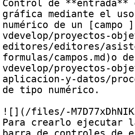
Control de **entrada** 
gráfica mediante el uso
numérico de un [campo ]
vdevelop/proyectos-obje
editores/editores/asist
formulas/campos.md)o de
vdevelop/proyectos-obje
aplicacion-y-datos/proc
de tipo numérico.

![](/files/-M7D77xDhNIK
Para crearlo ejecutar l
barra de controles de e