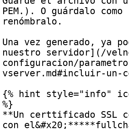
Guarde el archivo con u
PEM.). O guárdalo como 
renómbralo.

Una vez generado, ya po
nuestro servidor](/veln
configuracion/parametro
vserver.md#incluir-un-c
{% hint style="info" ic
%}

**Un certtificado SSL c
con el&#x20;*****fullch