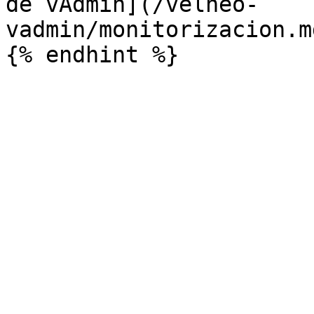
de vAdmin](/velneo-
vadmin/monitorizacion.m