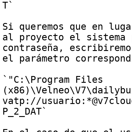
T`

Si queremos que en luga
al proyecto el sistema 
contraseña, escribiremo
el parámetro correspond
`"C:\Program Files 
(x86)\Velneo\V7\dailybu
vatp://usuario:*@v7clou
P_2_DAT`
