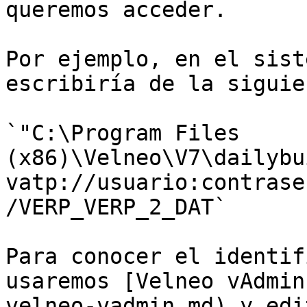
queremos acceder.

Por ejemplo, en el sist
escribiría de la siguie
`"C:\Program Files 
(x86)\Velneo\V7\dailybu
vatp://usuario:contrase
/VERP_VERP_2_DAT`

Para conocer el identif
usaremos [Velneo vAdmin
velneo-vadmin.md) y edi