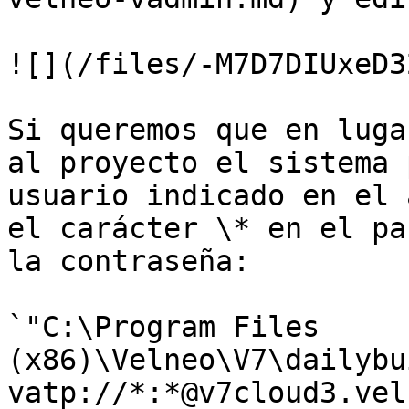
![](/files/-M7D7DIUxeD3
Si queremos que en luga
al proyecto el sistema 
usuario indicado en el 
el carácter \* en el pa
la contraseña:

`"C:\Program Files 
(x86)\Velneo\V7\dailybu
vatp://*:*@v7cloud3.vel