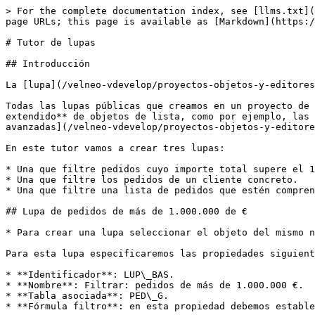
> For the complete documentation index, see [llms.txt](
page URLs; this page is available as [Markdown](https:/
# Tutor de lupas

## Introducción

La [lupa](/velneo-vdevelop/proyectos-objetos-y-editores
Todas las lupas públicas que creamos en un proyecto de 
extendido** de objetos de lista, como por ejemplo, las 
avanzadas](/velneo-vdevelop/proyectos-objetos-y-editore
En este tutor vamos a crear tres lupas:

* Una que filtre pedidos cuyo importe total supere el 1
* Una que filtre los pedidos de un cliente concreto.

* Una que filtre una lista de pedidos que estén compren
## Lupa de pedidos de más de 1.000.000 de €

* Para crear una lupa seleccionar el objeto del mismo n
Para esta lupa especificaremos las propiedades siguient
* **Identificador**: LUP\_BAS.

* **Nombre**: Filtrar: pedidos de más de 1.000.000 €.

* **Tabla asociada**: PED\_G.

* **Fórmula filtro**: en esta propiedad debemos estable