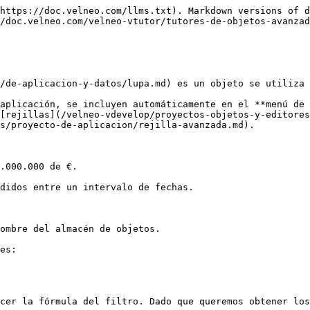
https://doc.velneo.com/llms.txt). Markdown versions of d
/doc.velneo.com/velneo-vtutor/tutores-de-objetos-avanzad
/de-aplicacion-y-datos/lupa.md) es un objeto se utiliza 
aplicación, se incluyen automáticamente en el **menú de 
[rejillas](/velneo-vdevelop/proyectos-objetos-y-editores
s/proyecto-de-aplicacion/rejilla-avanzada.md).

.000.000 de €.

didos entre un intervalo de fechas.

ombre del almacén de objetos.

es:

cer la fórmula del filtro. Dado que queremos obtener los