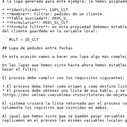
A la lupa generada para este ejemplo, le hemos asignado
* **Identificador**: LUP\_CLT.

* **Nombre**: Filtrar: pedidos de un cliente.

* **Tabla asociada**: PED\_G.

* **Formulario**: PED\_G\_CLT

* **Fórmula filtro**: en esta propiedad debemos estable
del cliente guardado en la variable local:

  `#CLT = ID_CLT`

## Lupa de pedidos entre fechas

En esta ocasión vamos a hacer una lupa algo más complej
En las lupas que hemos visto hasta ahora hemos establec
hacer el filtro.

El proceso debe cumplir con los requisitos siguientes:

* El proceso debe tener como origen y como destino list
* El proceso debe obtener una lista de esa tabla, y se 
(https://doc.velneo.com/velneo-vtutor/tutores-de-objeto
El sistema cruzará la lista retornada por el proceso co
solamente los registros que coincidan en ambas.

Al igual que hemos visto que se pueden pasar variables 
replicamos en el proceso las mismas variables locales q