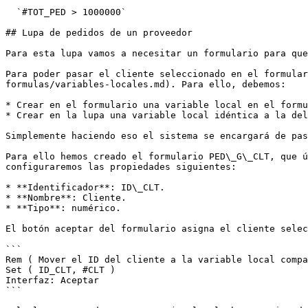
  `#TOT_PED > 1000000`

## Lupa de pedidos de un proveedor

Para esta lupa vamos a necesitar un formulario para que
Para poder pasar el cliente seleccionado en el formular
formulas/variables-locales.md). Para ello, debemos:

* Crear en el formulario una variable local en el formu
* Crear en la lupa una variable local idéntica a la del
Simplemente haciendo eso el sistema se encargará de pas
Para ello hemos creado el formulario PED\_G\_CLT, que ú
configuraremos las propiedades siguientes:

* **Identificador**: ID\_CLT.

* **Nombre**: Cliente.

* **Tipo**: numérico.

El botón aceptar del formulario asigna el cliente selec
```

Rem ( Mover el ID del cliente a la variable local compa
Set ( ID_CLT, #CLT )

Interfaz: Aceptar

```
