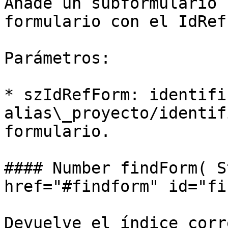
Añade un subformulario 
formulario con el IdRef
Parámetros:

* szIdRefForm: identifi
alias\_proyecto/identif
formulario.

#### Number findForm( S
href="#findform" id="fi
Devuelve el índice corr