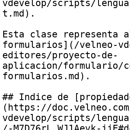
vdevelop/scripts/lengua
t.md).

Esta clase representa a
formularios](/velneo-vd
editores/proyecto-de-
aplicacion/formulario/c
formularios.md).

## Indice de [propiedad
(https://doc.velneo.com
vdevelop/scripts/lengua
/-M7D76rL_WJ1Aevk-jjE#d