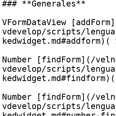
### **Generales**

VFormDataView [addForm]
vdevelop/scripts/lengua
kedwidget.md#addform)( 
Number [findForm](/veln
vdevelop/scripts/lengua
kedwidget.md#findform)(
Number [findForm](/veln
vdevelop/scripts/lengua
kedwidget.md#number-fin