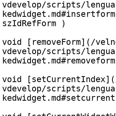
vdevelop/scripts/lengua
kedwidget.md#insertform
szIdRefForm )

void [removeForm](/veln
vdevelop/scripts/lengua
kedwidget.md#removeform
void [setCurrentIndex](
vdevelop/scripts/lengua
kedwidget.md#setcurrent