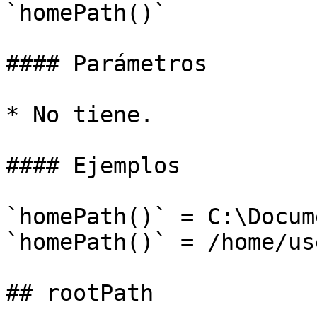
`homePath()`

#### Parámetros

* No tiene.

#### Ejemplos

`homePath()` = C:\Docum
`homePath()` = /home/use
## rootPath
