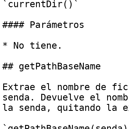
`currentDir()`

#### Parámetros

* No tiene.

## getPathBaseName

Extrae el nombre de fic
senda. Devuelve el nomb
la senda, quitando la e
`getPathBaseName(senda)`