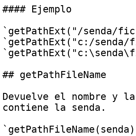
#### Ejemplo

`getPathExt("/senda/fic
`getPathExt("c:/senda/f
`getPathExt("c:\senda\f
## getPathFileName

Devuelve el nombre y la
contiene la senda.

`getPathFileName(senda)`