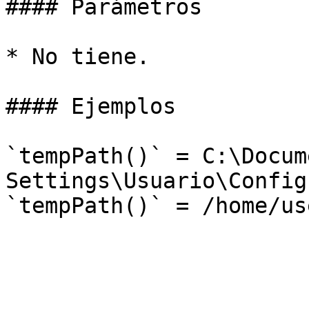
#### Parámetros

* No tiene.

#### Ejemplos

`tempPath()` = C:\Docum
Settings\Usuario\Config