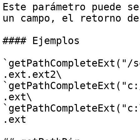
Este parámetro puede se
un campo, el retorno de
#### Ejemplos

`getPathCompleteExt("/s
.ext.ext2\

`getPathCompleteExt("c:
.ext\

`getPathCompleteExt("c:
.ext
