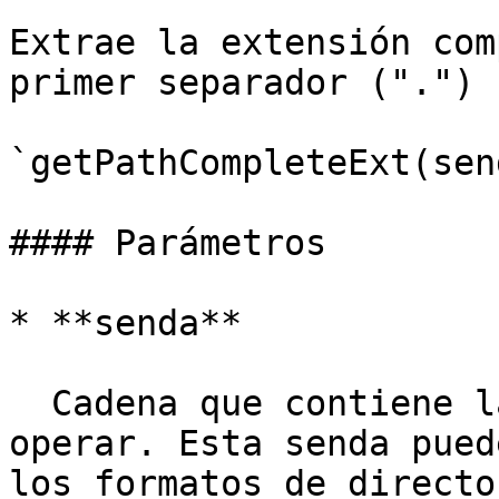
Extrae la extensión com
primer separador (".") 
`getPathCompleteExt(send
#### Parámetros

* **senda**

  Cadena que contiene la senda con que vamos a 
operar. Esta senda pued
los formatos de directo