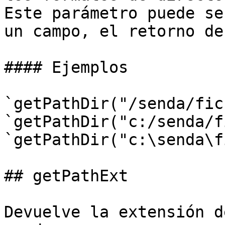
Este parámetro puede se
un campo, el retorno de
#### Ejemplos

`getPathDir("/senda/fic
`getPathDir("c:/senda/f
`getPathDir("c:\senda\f
## getPathExt

Devuelve la extensión d