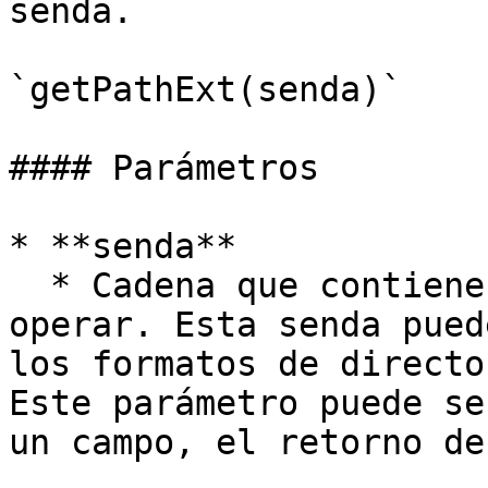
senda.

`getPathExt(senda)`

#### Parámetros

* **senda**

  * Cadena que contiene la senda con que vamos a 
operar. Esta senda pued
los formatos de directo
Este parámetro puede se
un campo, el retorno de