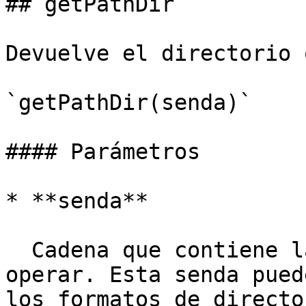
## getPathDir

Devuelve el directorio 
`getPathDir(senda)`

#### Parámetros

* **senda**

  Cadena que contiene la senda con que vamos a 
operar. Esta senda pued
los formatos de directo