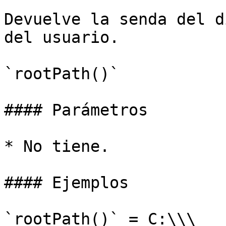
Devuelve la senda del d
del usuario.

`rootPath()`

#### Parámetros

* No tiene.

#### Ejemplos

`rootPath()` = C:\\\
