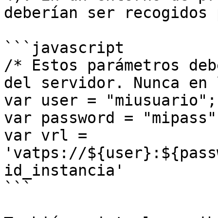
deberían ser recogidos 
```javascript

/* Estos parámetros deb
del servidor. Nunca en 
var user = "miusuario";

var password = "mipass";
var vrl = 
'vatps://${user}:${pass
id_instancia'

```
