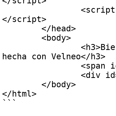
</script>

		<script src="./js/app.js">
</script>

	</head>

	<body>

		<h3>Bienvenido a tu aplicación Web 
hecha con Velneo</h3>

		<span id="qtstatus"></span>

		<div id="screen"></div>

	</body>

</html>

```
