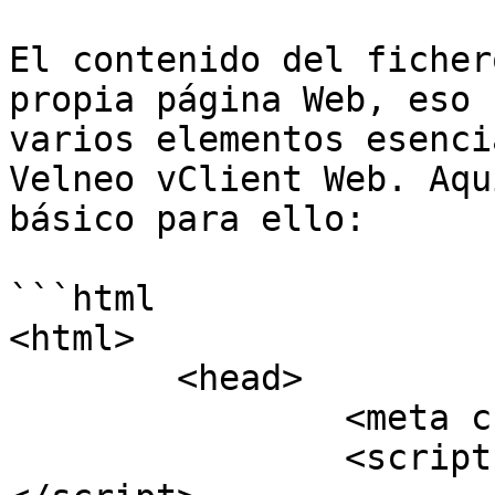
El contenido del ficher
propia página Web, eso 
varios elementos esenci
Velneo vClient Web. Aqu
básico para ello:

```html

<html>

	<head>

		<meta charset="utf-8">

		<script src="./js/qtloader.js">