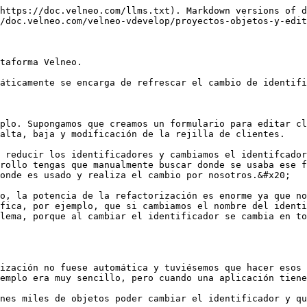
https://doc.velneo.com/llms.txt). Markdown versions of d
/doc.velneo.com/velneo-vdevelop/proyectos-objetos-y-edit
taforma Velneo.

áticamente se encarga de refrescar el cambio de identifi
plo. Supongamos que creamos un formulario para editar cl
alta, baja y modificación de la rejilla de clientes.

 reducir los identificadores y cambiamos el identifcador
rollo tengas que manualmente buscar donde se usaba ese f
onde es usado y realiza el cambio por nosotros.&#x20;

o, la potencia de la refactorización es enorme ya que no
fica, por ejemplo, que si cambiamos el nombre del identi
lema, porque al cambiar el identificador se cambia en to
ización no fuese automática y tuviésemos que hacer esos 
emplo era muy sencillo, pero cuando una aplicación tiene
nes miles de objetos poder cambiar el identificador y qu