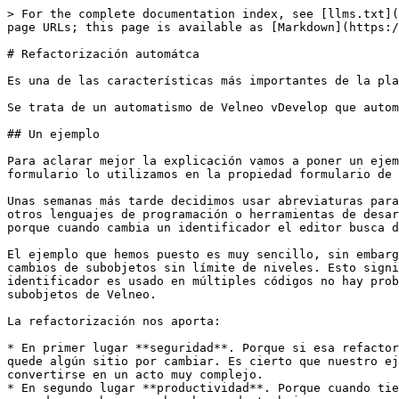
> For the complete documentation index, see [llms.txt](
page URLs; this page is available as [Markdown](https:/
# Refactorización automátca

Es una de las características más importantes de la pla
Se trata de un automatismo de Velneo vDevelop que autom
## Un ejemplo

Para aclarar mejor la explicación vamos a poner un ejem
formulario lo utilizamos en la propiedad formulario de 
Unas semanas más tarde decidimos usar abreviaturas para
otros lenguajes de programación o herramientas de desar
porque cuando cambia un identificador el editor busca d
El ejemplo que hemos puesto es muy sencillo, sin embarg
cambios de subobjetos sin límite de niveles. Esto signi
identificador es usado en múltiples códigos no hay prob
subobjetos de Velneo.

La refactorización nos aporta:

* En primer lugar **seguridad**. Porque si esa refactor
quede algún sitio por cambiar. Es cierto que nuestro ej
convertirse en un acto muy complejo.

* En segundo lugar **productividad**. Porque cuando tie