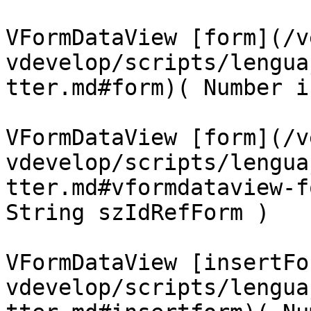
VFormDataView [form](/v
vdevelop/scripts/lengua
tter.md#form)( Number i
VFormDataView [form](/v
vdevelop/scripts/lengua
tter.md#vformdataview-f
String szIdRefForm )

VFormDataView [insertFo
vdevelop/scripts/lengua