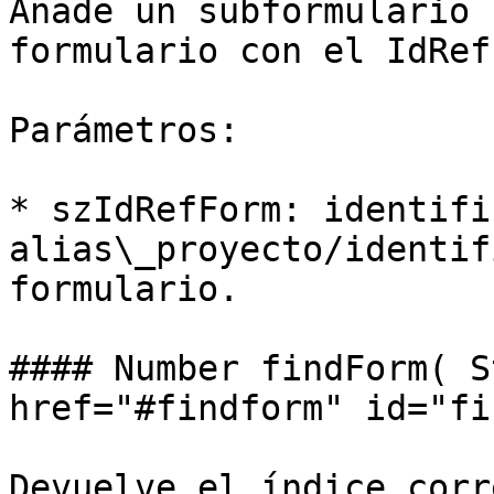
Añade un subformulario 
formulario con el IdRef
Parámetros:

* szIdRefForm: identifi
alias\_proyecto/identif
formulario.

#### Number findForm( S
href="#findform" id="fi
Devuelve el índice corr