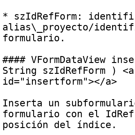
* szIdRefForm: identifi
alias\_proyecto/identif
formulario.

#### VFormDataView inse
String szIdRefForm ) <a
id="insertform"></a>

Inserta un subformulari
formulario con el IdRef
posición del índice.
