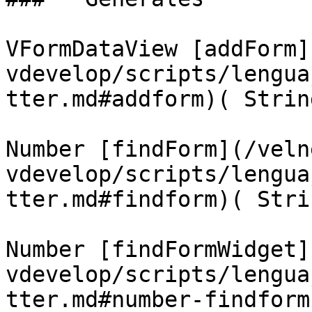
VFormDataView [addForm]
vdevelop/scripts/lengua
tter.md#addform)( Strin
Number [findForm](/veln
vdevelop/scripts/lengua
tter.md#findform)( Stri
Number [findFormWidget]
vdevelop/scripts/lengua
tter.md#number-findform