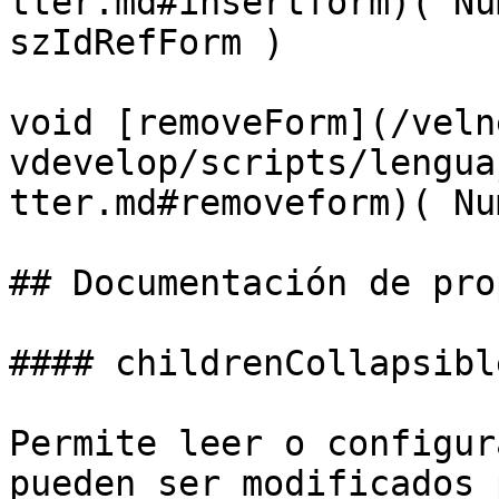
tter.md#insertform)( Nu
szIdRefForm )

void [removeForm](/veln
vdevelop/scripts/lengua
tter.md#removeform)( Nu
## Documentación de pro
#### childrenCollapsible
Permite leer o configur
pueden ser modificados 