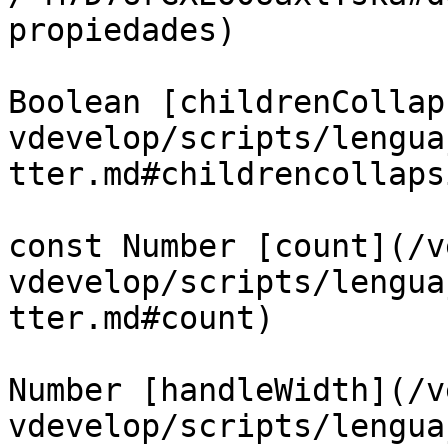
propiedades)

Boolean [childrenCollap
vdevelop/scripts/lengua
tter.md#childrencollaps
const Number [count](/v
vdevelop/scripts/lengua
tter.md#count)

Number [handleWidth](/v
vdevelop/scripts/lengua