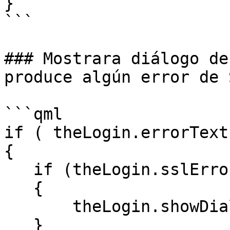
}

```

### Mostrara diálogo de
produce algún error de 
```qml

if ( theLogin.errorText(
{

   if (theLogin.sslErrors().length>0)

   {

       theLogin.showDialogSslException();

   }
