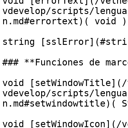
void [errorText](/velne
vdevelop/scripts/lengua
n.md#errortext)( void )

string [sslError](#stri
### **Funciones de marco
void [setWindowTitle](/
vdevelop/scripts/lengua
n.md#setwindowtitle)( S
void [setWindowIcon](/v