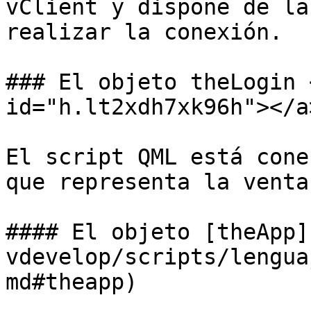
vClient y dispone de la
realizar la conexión.

### El objeto theLogin 
id="h.lt2xdh7xk96h"></a>
El script QML está cone
que representa la venta
#### El objeto [theApp]
vdevelop/scripts/lengua
md#theapp)
