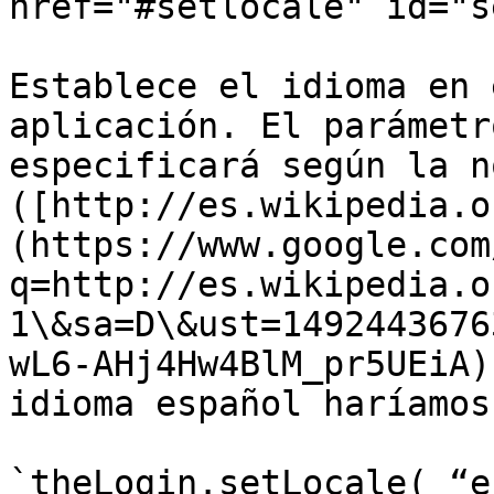
href="#setlocale" id="s
Establece el idioma en 
aplicación. El parámetr
especificará según la n
([http://es.wikipedia.o
(https://www.google.com
q=http://es.wikipedia.o
1\&sa=D\&ust=1492443676
wL6-AHj4Hw4BlM_pr5UEiA)
idioma español haríamos:
`theLogin.setLocale( “e