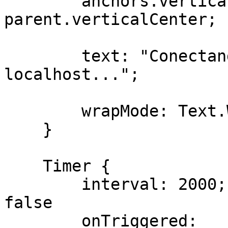
        anchors.verticalCenter: 
parent.verticalCenter;

        text: "Conectando con el servidor en 
localhost...";

        wrapMode: Text.WordWrap;

    }

    Timer {

        interval: 2000; running: true; repeat: 
false

        onTriggered:
