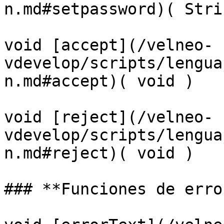
n.md#setpassword)( Stri
void [accept](/velneo-
vdevelop/scripts/lengua
n.md#accept)( void )

void [reject](/velneo-
vdevelop/scripts/lengua
n.md#reject)( void )

### **Funciones de error