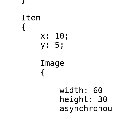
    Item

    {

        x: 10;

        y: 5;

        Image

        {        

            width: 60

            height: 30

            asynchronous: true;
