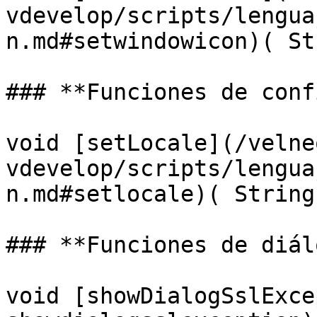
vdevelop/scripts/lengua
n.md#setwindowicon)( St
### **Funciones de conf
void [setLocale](/velne
vdevelop/scripts/lengua
n.md#setlocale)( String
### **Funciones de diál
void [showDialogSslExce