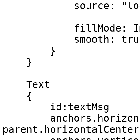
            source: "logo.png"

            fillMode: Image.PreserveAspectFit;

            smooth: true;

        }

    }    

    Text

    {

        id:textMsg

        anchors.horizontalCenter: 
parent.horizontalCenter;