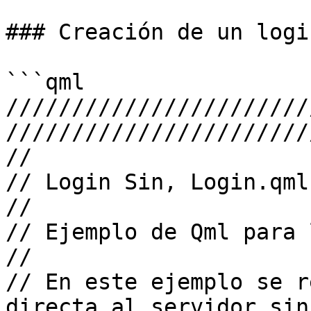
### Creación de un logi
```qml

///////////////////////
///////////////////////
//

// Login Sin, Login.qml

//

// Ejemplo de Qml para 
//

// En este ejemplo se r
directa al servidor sin