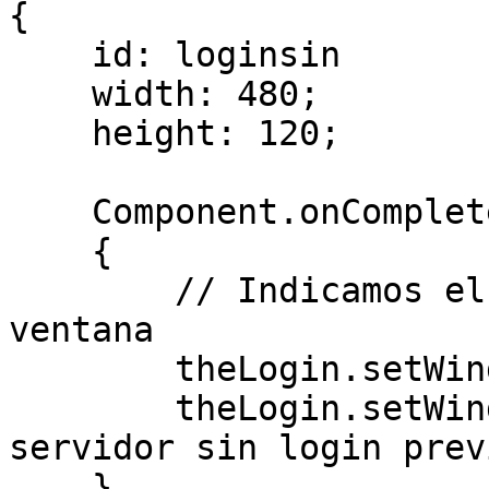
{    

    id: loginsin

    width: 480;

    height: 120;

    Component.onCompleted:

    {

        // Indicamos el título y el icono de la 
ventana

        theLogin.setWindowIcon("icono.png");

        theLogin.setWindowTitle("Acceso al 
servidor sin login prev
    }    
