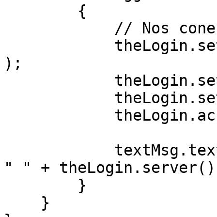
        {

            // Nos conectamos                

            theLogin.setServer( "vatp://localhost" 
);

            theLogin.setUser( "velneo" );

            theLogin.setPassword( "" );

            theLogin.accept();

            textMsg.text = theLogin.errorText() + 
" " + theLogin.server();
        }        

    }            
