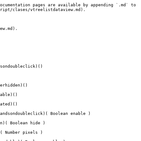
ocumentation pages are available by appending `.md` to 
ript/clases/vtreelistdataview.md).

ew.md).

sondoubleclick)()

erhidden)()

able)()

ated)()

andsondoubleclick)( Boolean enable )

n)( Boolean hide )

( Number pixels )
