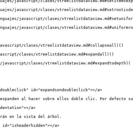
uajes/javascript/clases/vtreelistdataview.md#setitemsexp
uajes/javascript/clases/vtreelistdataview.md#setrootisde
nguajes/javascript/clases/vtreelistdataview.md#setunifor
nguajes/javascript/clases/vtreelistdataview.md#uniformro
avascript/clases/vtreelistdataview.md#collapseall)()

ascript/clases/vtreelistdataview.md#expandall)()

/javascript/clases/vtreelistdataview.md#expandtodepth)( 
doubleclick" id="expandsondoubleclick"></a>

expanden al hacer sobre ellos doble clic. Por defecto su
dentation"></a>

rán en la vista del árbol.

 id="isheaderhidden"></a>
