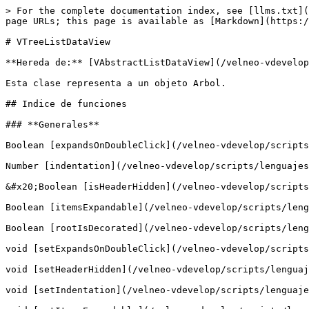
> For the complete documentation index, see [llms.txt](
page URLs; this page is available as [Markdown](https:/
# VTreeListDataView

**Hereda de:** [VAbstractListDataView](/velneo-vdevelop
Esta clase representa a un objeto Arbol.

## Indice de funciones

### **Generales**

Boolean [expandsOnDoubleClick](/velneo-vdevelop/scripts
Number [indentation](/velneo-vdevelop/scripts/lenguajes
&#x20;Boolean [isHeaderHidden](/velneo-vdevelop/scripts
Boolean [itemsExpandable](/velneo-vdevelop/scripts/leng
Boolean [rootIsDecorated](/velneo-vdevelop/scripts/leng
void [setExpandsOnDoubleClick](/velneo-vdevelop/scripts
void [setHeaderHidden](/velneo-vdevelop/scripts/lenguaj
void [setIndentation](/velneo-vdevelop/scripts/lenguaje