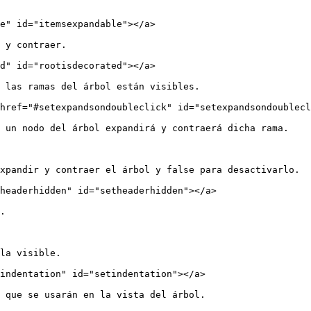
e" id="itemsexpandable"></a>

 y contraer.

d" id="rootisdecorated"></a>

 las ramas del árbol están visibles.

href="#setexpandsondoubleclick" id="setexpandsondoublecl
 un nodo del árbol expandirá y contraerá dicha rama.

xpandir y contraer el árbol y false para desactivarlo.

headerhidden" id="setheaderhidden"></a>

.

la visible.

indentation" id="setindentation"></a>

 que se usarán en la vista del árbol.
