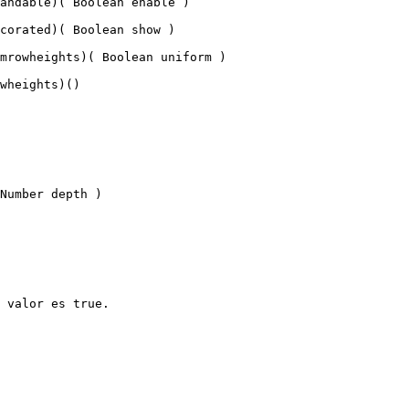
andable)( Boolean enable )

corated)( Boolean show )

mrowheights)( Boolean uniform )

wheights)()

Number depth )

 valor es true.
