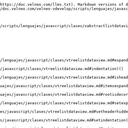
https://doc.velneo.com/llms.txt). Markdown versions of d
/doc.velneo.com/velneo-vdevelop/scripts/lenguajes/javasc
/scripts/lenguajes/javascript/clases/vabstractlistdatavi
/lenguajes/javascript/clases/vtreelistdataview.md#expand
/javascript/clases/vtreelistdataview.md#indentation)()

/lenguajes/javascript/clases/vtreelistdataview.md#ishead
uajes/javascript/clases/vtreelistdataview.md#itemsexpand
uajes/javascript/clases/vtreelistdataview.md#rootisdecor
/lenguajes/javascript/clases/vtreelistdataview.md#setexp
es/javascript/clases/vtreelistdataview.md#setheaderhidde
s/javascript/clases/vtreelistdataview.md#setindentation)