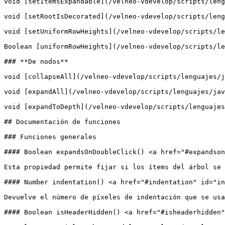
void [setItemsExpandable](/velneo-vdevelop/scripts/leng
void [setRootIsDecorated](/velneo-vdevelop/scripts/leng
void [setUniformRowHeights](/velneo-vdevelop/scripts/le
Boolean [uniformRowHeights](/velneo-vdevelop/scripts/le
### **De nodos**

void [collapseAll](/velneo-vdevelop/scripts/lenguajes/j
void [expandAll](/velneo-vdevelop/scripts/lenguajes/jav
void [expandToDepth](/velneo-vdevelop/scripts/lenguajes
## Documentación de funciones

### Funciones generales

#### Boolean expandsOnDoubleClick() <a href="#expandson
Esta propiedad permite fijar si los ítems del árbol se 
#### Number indentation() <a href="#indentation" id="in
Devuelve el número de píxeles de indentación que se usa
#### Boolean isHeaderHidden() <a href="#isheaderhidden"