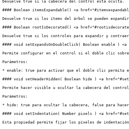
Devuelve true si la cabecera del control está oculta.

#### Boolean itemsExpandable() <a href="#itemsexpandabl
Devuelve true si los ítems del árbol se pueden expandir
#### Boolean rootIsDecorated() <a href="#rootisdecorate
Devuelve true si los controles para expandir y contraer
#### void setExpandsOnDoubleClick( Boolean enable ) <a 
Permite configurar en el control si el doble clic sobre
Parámetros:

* enable: true para activar que el doble clic permita e
#### void setHeaderHidden( Boolean hide ) <a href="#set
Permite hacer visible u ocultar la cabecera del control
Parámetros:

* hide: true para ocultar la cabecera, false para hacer
#### void setIndentation( Number pixels ) <a href="#set
Esta propiedad permite fijar los píxeles de indentación