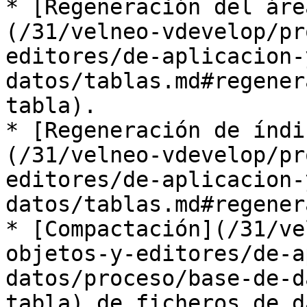
* [Regeneración del áre
(/31/velneo-vdevelop/pr
editores/de-aplicacion-
datos/tablas.md#regener
tabla).

* [Regeneración de índi
(/31/velneo-vdevelop/pr
editores/de-aplicacion-
datos/tablas.md#regener
* [Compactación](/31/ve
objetos-y-editores/de-a
datos/proceso/base-de-d
tabla) de ficheros de d