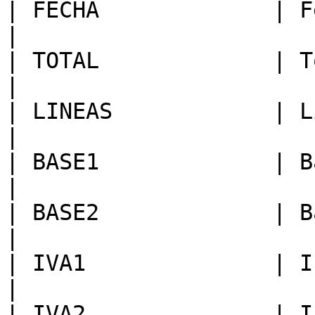
| FECHA             | Fecha  
|

| TOTAL             | Total  
|

| LINEAS            | Líneas 
|

| BASE1             | Base 1 
|

| BASE2             | Base 2 
|

| IVA1              | I.V.A. 
|

| IVA2              | I.V.A. 