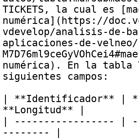
TICKETS, la cual es [ma
numérica](https://doc.v
vdevelop/analisis-de-ba
aplicaciones-de-velneo/
M7D76ml9ceGyVOhCei4#mae
numérica). En la tabla 
siguientes campos:

| **Identificador** | *
**Longitud** |

| ----------------- | -
-------- |
