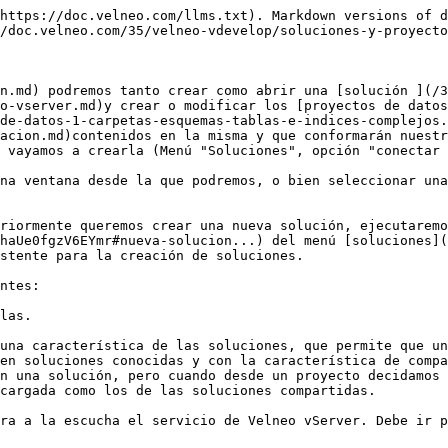
nalizar el asistente y ésta será creada. Si seleccionamos cualquiera de las otras, el siguiente paso del asistente será la especificación del nombre del proyecto o proyectos a crear.

Una vez especificado el nombre del proyecto o proyectos a crear, pulsaremos el botón “siguiente” para ir al siguiente paso del asistente. Si en la sesión actual ya nos habíamos conectado previamente a un Velneo vServer, en el siguiente paso se mostrará la lista de proyectos alojados en el mismo susceptibles de ser [heredados](/35/velneo-vdevelop/herencia.md).

La lista de proyectos heredables dependerá del tipo de plantilla seleccionada. Si se desea heredar alguno, simplemente activar el checkbox situado a la izquierda del proyecto deseado.

Este paso será obviado si no nos hemos conectado previamente a ningún Velneo vServer.

El siguiente paso del asistente será la definición de los idiomas del proyecto o proyectos a crear.

Estos idiomas que se podrán seleccionar en ejecución para mostrar la información de los objetos. Debemos seleccionar un idioma y un país al que se aplica el idioma. Usando las opciones **subir** y **bajar** podremos ordenar los idiomas del proyecto. El primero de la lista será el idioma por defecto del proyecto. Los países se presentan en función del idioma seleccionado.

Los idiomas de los proyectos tienen un orden de carga en ejecución. Primero será el que coincida con la selección de Idioma y País. Si seleccionamos el valor **default** para **País**, el idioma será aplicable para cualquier selección de país. En el caso de que el país del sistema no esté representado y de que haya de un idioma varias opciones de país, se tomará primero el definido como **default**, si no, el primero del proyecto que coincida con el idioma. Si no existe el idioma del sistema se tomará el idioma por defecto del proyecto que es el primero que esté definido en el proyecto.

En cualquier caso, podemos dar opción al usuario para que seleccione de entre los idiomas del proyecto aquél que desee usar.

Una vez definidos los idiomas pulsaremos el botón “siguiente” para pasar a la ventana de finalización del asistente.

La solución que acabamos de crear será cargada directamente.

En el caso de que hayamos creado también algún proyecto, éste será cargado automáticamente. En el panel central de Velneo vDevelop se muestra el esquema de los proyectos de la solución cargada y las relaciones entre ellos:

![](/files/-M7D77YFnMGOLfW8KHdn)

Una vez creada la solución, ya podremos, o bien editar los proyectos creados mediante el asistente, o bien crear nuevos proyectos en la misma.

A los proyectos de aplicación creados durante el asistente, en la propiedad [alias](/35/velneo-vdevelop/proyectos-objetos-y-editores/proyecto-de-aplicacion-1.md#alias) se le añadirá el sufijo \_app.

A los proyectos de datos creados durante el asistente, en la propiedad [alias](/35/velneo-vdevelop/proyectos-objetos-y-editores/proyecto-de-datos-1.md#alias) se le añadirá el sufijo \_dat.

Para crear un proyecto de datos ejecutaremos la opción **nuevo proyecto de datos** del menú **proyectos**.

Para crear un proyecto de aplicación ejecutaremos la opción **nuevo proyecto de datos** del menú **proyectos**.

Si lo que queremos es abrir una solución ya declarada en un Velneo vServer ejecutaremos la opción **abrir solución** del menú **soluciones**. Si no estamos conectados con ningún Velneo 