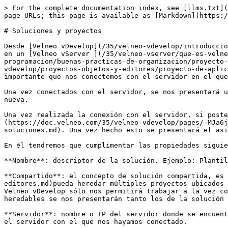
> For the complete documentation index, see [llms.txt](https://doc.velneo.com/llms.txt). Markdown versions of documentation pages are available by appending `.md` to page URLs; this page is available as [Markdown](https://doc.velneo.com/35/velneo-vdevelop/soluciones-y-proyectos.md).

# Soluciones y proyectos

Desde [Velneo vDevelop](/35/velneo-vdevelop/introduccion.md) podremos tanto crear como abrir una [solución ](/35/velneo-vdevelop/soluciones-y-proyectos.md) declarada en un [Velneo vServer ](/35/velneo-vserver/que-es-velneo-vserver.md)y crear o modificar los [proyectos de datos](/35/velneo-vdevelop/buenas-practicas-de-programacion/buenas-practicas-de-organizacion/proyecto-de-datos-1-carpetas-esquemas-tablas-e-indices-complejos.md) y [proyectos de aplicación ](/35/velneo-vdevelop/proyectos-objetos-y-editores/proyecto-de-aplicacion.md)contenidos en la misma y que conformarán nuestras aplicaciones. Antes de crear una solución es importante que nos conectemos con el servidor en el que vayamos a crearla (Menú "Soluciones", opción "conectar con servidor").

Una vez conectados con el servidor, se nos presentará una ventana desde la que podremos, o bien seleccionar una solución existente para editar, o bien crear una nueva.

Una vez realizada la conexión con el servidor, si posteriormente queremos crear una nueva solución, ejecutaremos la opción [nueva solución](https://doc.velneo.com/35/velneo-vdevelop/pages/-MJa6jhaUe0fgzV6EYmr#nueva-solucion...) del menú [soluciones](/35/velneo-vdevelop/interfaz-de-velneo-vdevelop/menu-soluciones.md). Una vez hecho esto se presentará el asistente para la creación de soluciones.

En él tendremos que cumplimentar las propiedades siguientes:

**Nombre**: descriptor de la solución. Ejemplo: Plantillas.

**Compartido**: el concepto de solución compartida, es una característica de las soluciones, que permite que un [proyecto ](/35/velneo-vdevelop/proyectos-objetos-y-editores.md)pueda heredar múltiples proyectos ubicados en soluciones conocidas y con la característica de compartidas. Debemos tener en cuenta que nuestro editor Velneo vDevelop sólo nos permitirá trabajar a la vez con una solución, pero cuando desde un proyecto decidamos heredar otros proyectos en la lista de proyectos heredables se nos presentarán tanto los de la solución cargada como los de las soluciones compartidas.

**Servidor**: nombre o IP del servidor donde se encuentra a la escucha el servicio de Velneo vServer. Debe ir precedido del esquema "vatp\[s]://". Estará especificado el servidor con el que nos hayamos conectado.

Ejemplos:

vatp\://velneo.com

vatps\://velneo.com

Pulsaremos el botón "siguiente" para pasar al siguiente paso del asistente.

En este paso seleccionaremos la plantilla a aplicar. Las plantillas disponibles son:

**Solución vacía**: se creará la solución en el servidor indicado en el primer paso del asistente, vacía.

**Un proyecto de datos**: se creará la solución en el servidor indicado en el primer paso del asistente y conteniendo un proyecto de datos dentro de ella.

**Un proyecto de aplicación**: se creará la solución en el servidor indicado en el primer paso del asistente y conteniendo un proyecto de aplicación dentro de ella.

**Un proyecto de datos y otro de aplicación**.

Si seleccionamos la plantilla **solución vacía**, el siguiente paso será fi