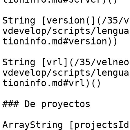
String [version(](/35/v
vdevelop/scripts/lengua
tioninfo.md#version))

String [vrl](/35/velneo
vdevelop/scripts/lengua
tioninfo.md#vrl)()

### De proyectos

ArrayString [projectsId