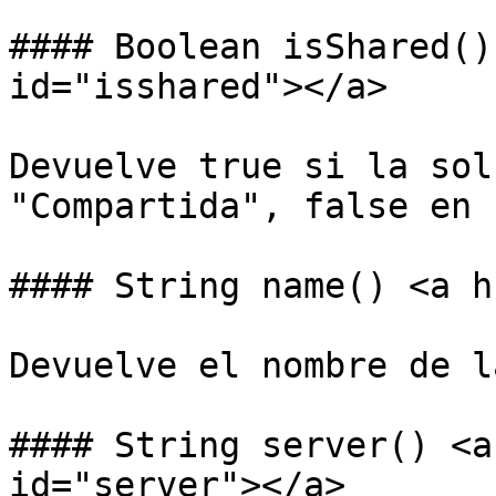
#### Boolean isShared()
id="isshared"></a>

Devuelve true si la sol
"Compartida", false en 
#### String name() <a h
Devuelve el nombre de l
#### String server() <a
id="server"></a>
