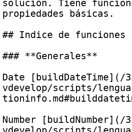
solución. Tiene funcion
propiedades básicas.

## Indice de funciones

### **Generales**

Date [buildDateTime](/3
vdevelop/scripts/lengua
tioninfo.md#builddateti
Number [buildNumber](/3
vdevelop/scripts/lengua