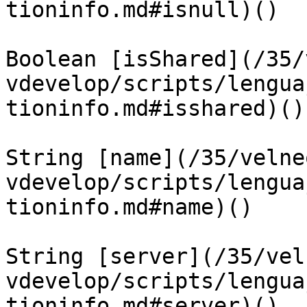
tioninfo.md#isnull)()

Boolean [isShared](/35/
vdevelop/scripts/lengua
tioninfo.md#isshared)()

String [name](/35/velne
vdevelop/scripts/lengua
tioninfo.md#name)()

String [server](/35/vel
vdevelop/scripts/lengua
tioninfo.md#server)()
