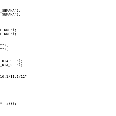
_SEMANA");

_SEMANA");

FINDE");

FINDE");

Y");

Y");

_DIA_SEL");

_DIA_SEL");

10,1/11,1/12";
