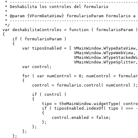
 * --------------------------------------------------------------------------------

 * Deshabilita los controles del formulario

 *

 * @param {VFormDataView} formularioParam Formulario a procesar

 * --------------------------------------------------------------------------------

 */

var deshabilitaControles = function ( formularioParam )

{

    if ( formularioParam )

    {        

        var tiposEnabled = [ VMainWindow.WTypeDataView, VMainWindow.WTypeMdiView, 

                             VMainWindow.WTypeWebView, VMainWindow.WTypeTabWidget,

                             VMainWindow.WTypeStackedWidget, VMainWindow.WTypeToolBox,

                             VMainWindow.WTypeSplitter, VMainWindow.WTypeGroupBox ];

        var control;

        for ( var numControl = 0; numControl < formulario.controlCount(); numControl++ )

        {

            control = formulario.control( numControl );

            if ( control )

            {

                tipo = theMainWindow.widgetType( control );

                if ( tiposEnabled.indexOf( tipo ) === -1 )

                {

                    control.enabled = false;

                };

            };

        };

    };
