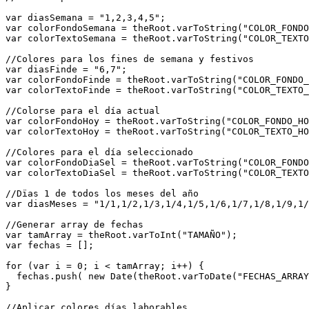
var diasSemana = "1,2,3,4,5";

var colorFondoSemana = theRoot.varToString("COLOR_FONDO
var colorTextoSemana = theRoot.varToString("COLOR_TEXTO
//Colores para los fines de semana y festivos

var diasFinde = "6,7";

var colorFondoFinde = theRoot.varToString("COLOR_FONDO_
var colorTextoFinde = theRoot.varToString("COLOR_TEXTO_
//Colorse para el día actual

var colorFondoHoy = theRoot.varToString("COLOR_FONDO_HO
var colorTextoHoy = theRoot.varToString("COLOR_TEXTO_HO
//Colores para el día seleccionado

var colorFondoDiaSel = theRoot.varToString("COLOR_FONDO
var colorTextoDiaSel = theRoot.varToString("COLOR_TEXTO
//Dïas 1 de todos los meses del año

var diasMeses = "1/1,1/2,1/3,1/4,1/5,1/6,1/7,1/8,1/9,1/
//Generar array de fechas

var tamArray = theRoot.varToInt("TAMAÑO");

var fechas = [];

for (var i = 0; i < tamArray; i++) {

  fechas.push( new Date(theRoot.varToDate("FECHAS_ARRAY", i)));

}

//Aplicar colores días laborables
