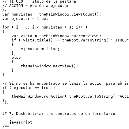
// TITULO = Título de la pestaña

// ACCION = Acción a ejecutar

// -------------------------- 

var numVistas = theMainWindow.viewsCount();

var ejecutar = true;

for ( i = 0; i < numVistas + 1; i++ )

{

    var vista = theMainWindow.currentView()

    if ( vista.title() == theRoot.varToString( "TITULO" ) )

    {

        ejecutar = false;

    }

    else

    {

        theMainWindow.nextView();

    };

}

// Si no se ha encontrado se lanza la acción para abrir
if ( ejecutar == true )

{

    theMainWindow.runAction( theRoot.varToString( "ACCION" ) );

};

```

## 7. Deshabilitar los controles de un formulario

```javascript

/**
