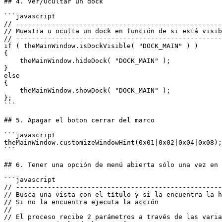
## 4. Ver/Ocultar un dock

```javascript

// ----------------------------------------------------
// Muestra u oculta un dock en función de si está visib
// ----------------------------------------------------
if ( theMainWindow.isDockVisible( "DOCK_MAIN" ) )

{

    theMainWindow.hideDock( "DOCK_MAIN" );

}

else

{

    theMainWindow.showDock( "DOCK_MAIN" );

};

```

## 5. Apagar el boton cerrar del marco

```javascript

theMainWindow.customizeWindowHint(0x01|0x02|0x04|0x08);

```

## 6. Tener una opción de menú abierta sólo una vez en 
```javascript

// ----------------------------------------------------
// Busca una vista con el título y si la encuentra la h
// Si no la encuentra ejecuta la acción

//

// El proceso recibe 2 parámetros a través de las varia