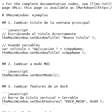
> For the complete documentation index, see [llms.txt](
page URLs; this page is available as [Markdown](https:/
# VMainWindow: ejemplos

## 1. Cambiar titulo de la ventana principal

```javascript

// Escribiendo el título directamente

theMainWindow.setWindowTitle( "Nuevo título" );

// Usando variables

var szTitulo = "Aplicación " + szAppName;

theMainWindow.setWindowTitle( szAppName );

```

## 2. Cambiar a modo MDI

```javascript

theMainWindow.setBootMode(1);

```

## 3. Cambiar features de un dock

```javascript

// Barra de titulo vertical + Cerrable

theMainWindow.setDockFeatures( "DOCK_MAIN", 0x09 );

```
