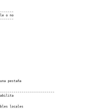
-------

le o no

-------

una pestaña

----------------------------

abilita

bles locales
