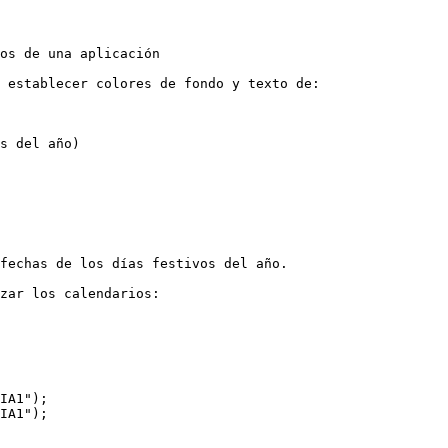
os de una aplicación

 establecer colores de fondo y texto de:

s del año)

fechas de los días festivos del año.

zar los calendarios:

IA1");

IA1");
