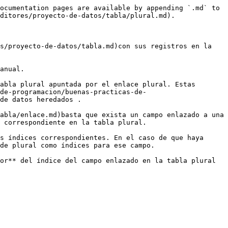
ocumentation pages are available by appending `.md` to 
ditores/proyecto-de-datos/tabla/plural.md).

s/proyecto-de-datos/tabla.md)con sus registros en la 
anual.

abla plural apuntada por el enlace plural. Estas 
-de-programacion/buenas-practicas-de-
de datos heredados .

abla/enlace.md)basta que exista un campo enlazado a una 
 correspondiente en la tabla plural.

s índices correspondientes. En el caso de que haya 
de plural como índices para ese campo.

or** del índice del campo enlazado en la tabla plural 