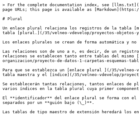
> For the complete documentation index, see [llms.txt](
page URLs; this page is available as [Markdown](https:/
# Plural

Un enlace plural relaciona los registros de la tabla [m
tabla [plural.](/35/velneo-vdevelop/proyectos-objetos-y
Los enlaces plurales se crean de forma automática y no 
Las relaciones son de uno a n, es decir, de un registro
relaciones se establecen tanto entre tablas del mismo [
organizacion/proyecto-de-datos-1-carpetas-esquemas-tabl
Para que se establezca un [enlace plural ](/35/velneo-v
tabla maestra y el [índice](/35/velneo-vdevelop/proyect
Se establecerán tantas relaciones, tantos enlaces de pl
varios índices en la tabla plural cuya primer component
El **identificador** del enlace plural se forma con el 
separados por un **guión bajo (\_)**.
