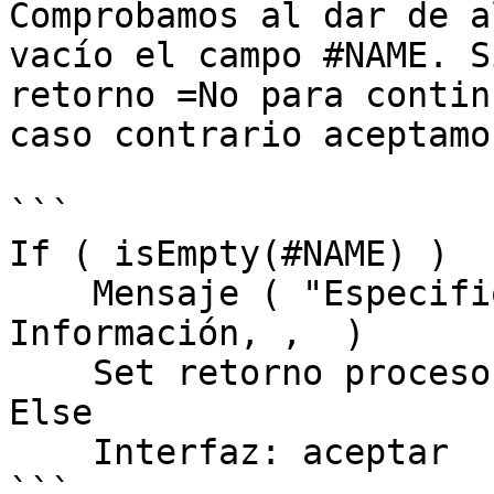
Comprobamos al dar de a
vacío el campo #NAME. S
retorno =No para contin
caso contrario aceptamo
```

If ( isEmpty(#NAME) )

    Mensaje ( "Especifique el nombre del cliente", 
Información, ,  )

    Set retorno proceso = NO

Else

    Interfaz: aceptar
