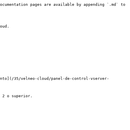
ocumentation pages are available by appending `.md` to 
oud.

nto](/35/velneo-cloud/panel-de-control-vserver-
 2 o superior.
