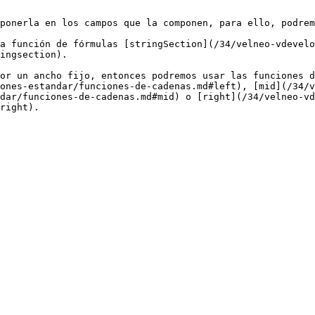
ponerla en los campos que la componen, para ello, podrem
a función de fórmulas [stringSection](/34/velneo-vdevelo
ingsection).

or un ancho fijo, entonces podremos usar las funciones d
ones-estandar/funciones-de-cadenas.md#left), [mid](/34/v
dar/funciones-de-cadenas.md#mid) o [right](/34/velneo-vd