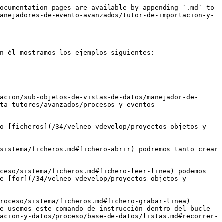
ocumentation pages are available by appending `.md` to 
anejadores-de-evento-avanzados/tutor-de-importacion-y-
n él mostramos los ejemplos siguientes:

acion/sub-objetos-de-vistas-de-datos/manejador-de-
ta tutores/avanzados/procesos y eventos 
o [ficheros](/34/velneo-vdevelop/proyectos-objetos-y-
sistema/ficheros.md#fichero-abrir) podremos tanto crear 
ceso/sistema/ficheros.md#fichero-leer-linea) podemos 
e [for](/34/velneo-vdevelop/proyectos-objetos-y-
roceso/sistema/ficheros.md#fichero-grabar-linea) 
e usemos este comando de instrucción dentro del bucle 
acion-y-datos/proceso/base-de-datos/listas.md#recorrer-