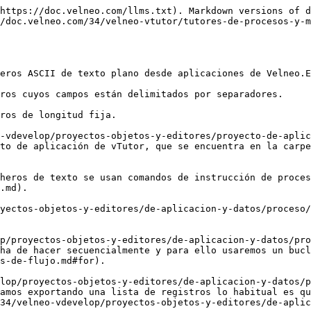
https://doc.velneo.com/llms.txt). Markdown versions of d
/doc.velneo.com/34/velneo-vtutor/tutores-de-procesos-y-m
eros ASCII de texto plano desde aplicaciones de Velneo.E
ros cuyos campos están delimitados por separadores.

ros de longitud fija.

-vdevelop/proyectos-objetos-y-editores/proyecto-de-aplic
to de aplicación de vTutor, que se encuentra en la carpe
heros de texto se usan comandos de instrucción de proces
.md).

yectos-objetos-y-editores/de-aplicacion-y-datos/proceso/
p/proyectos-objetos-y-editores/de-aplicacion-y-datos/pro
ha de hacer secuencialmente y para ello usaremos un bucl
s-de-flujo.md#for).

lop/proyectos-objetos-y-editores/de-aplicacion-y-datos/p
amos exportando una lista de registros lo habitual es qu
34/velneo-vdevelop/proyectos-objetos-y-editores/de-aplic