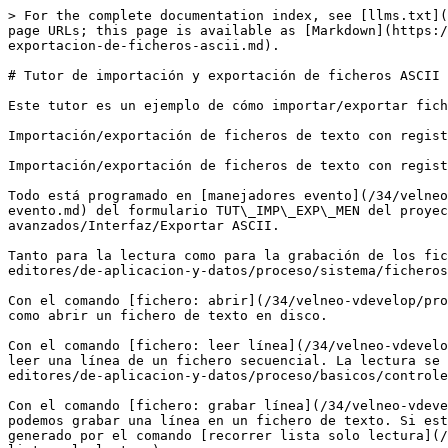
> For the complete documentation index, see [llms.txt](
page URLs; this page is available as [Markdown](https:/
exportacion-de-ficheros-ascii.md).

# Tutor de importación y exportación de ficheros ASCII

Este tutor es un ejemplo de cómo importar/exportar fich
Importación/exportación de ficheros de texto con regist
Importación/exportación de ficheros de texto con regist
Todo está programado en [manejadores evento](/34/velneo
evento.md) del formulario TUT\_IMP\_EXP\_MEN del proyec
avanzados/Interfaz/Exportar ASCII.

Tanto para la lectura como para la grabación de los fic
editores/de-aplicacion-y-datos/proceso/sistema/ficheros
Con el comando [fichero: abrir](/34/velneo-vdevelop/pro
como abrir un fichero de texto en disco.

Con el comando [fichero: leer línea](/34/velneo-vdevelo
leer una línea de un fichero secuencial. La lectura se 
editores/de-aplicacion-y-datos/proceso/basicos/controle
Con el comando [fichero: grabar línea](/34/velneo-vdeve
podemos grabar una línea en un fichero de texto. Si est
generado por el comando [recorrer lista solo lectura](/