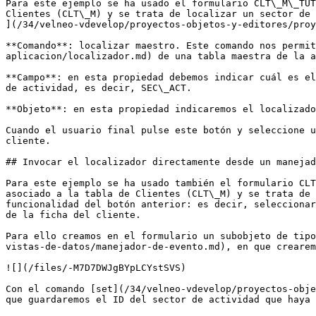
Para este ejemplo se ha usado el formulario CLT\_M\_TUT
Clientes (CLT\_M) y se trata de localizar un sector de 
](/34/velneo-vdevelop/proyectos-objetos-y-editores/proy
**Comando**: localizar maestro. Este comando nos permi
aplicacion/localizador.md) de una tabla maestra de la a
**Campo**: en esta propiedad debemos indicar cuál es el
de actividad, es decir, SEC\_ACT.

**Objeto**: en esta propiedad indicaremos el localizado
Cuando el usuario final pulse este botón y seleccione u
cliente.

## Invocar el localizador directamente desde un manejad
Para este ejemplo se ha usado también el formulario CLT
asociado a la tabla de Clientes (CLT\_M) y se trata de 
funcionalidad del botón anterior: es decir, seleccionar
de la ficha del cliente.

Para ello creamos en el formulario un subobjeto de tipo
vistas-de-datos/manejador-de-evento.md), en que crearem
![](/files/-M7D7DWJgBYpLCYstSVS)

Con el comando [set](/34/velneo-vdevelop/proyectos-obje
que guardaremos el ID del sector de actividad que haya 