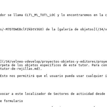
dor se llama CLT\_M\_TUT\_LOC y lo encontraremos en la c
s/-M7D7DWEBclF2kbtV3GO) de la [galería de objetos](/34/v
](/34/velneo-vdevelop/proyectos-objetos-y-editores/proye
rpeta de los objetos específicos de este tutor. Para con
tutor-de-rejillas.md).

Esto nos permitirá que el usuario pueda usar cualquier í
vocar a este localizador de Sectores de actividad desde 
e formulario
