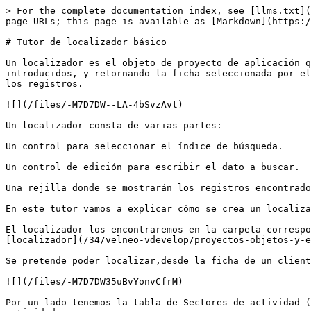
> For the complete documentation index, see [llms.txt](
page URLs; this page is available as [Markdown](https:/
# Tutor de localizador básico

Un localizador es el objeto de proyecto de aplicación q
introducidos, y retornando la ficha seleccionada por el
los registros.

![](/files/-M7D7DW--LA-4bSvzAvt)

Un localizador consta de varias partes:

Un control para seleccionar el índice de búsqueda.

Un control de edición para escribir el dato a buscar.

Una rejilla donde se mostrarán los registros encontrado
En este tutor vamos a explicar cómo se crea un localiza
El localizador los encontraremos en la carpeta correspo
[localizador](/34/velneo-vdevelop/proyectos-objetos-y-e
Se pretende poder localizar,desde la ficha de un client
![](/files/-M7D7DW35uBvYonvCfrM)

Por un lado tenemos la tabla de Sectores de actividad (