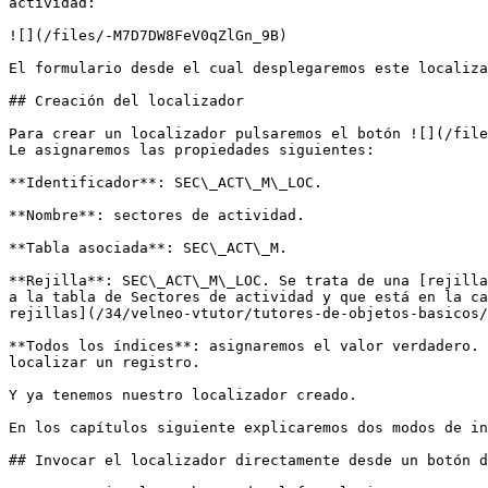
actividad:

![](/files/-M7D7DW8FeV0qZlGn_9B)

El formulario desde el cual desplegaremos este localiza
## Creación del localizador

Para crear un localizador pulsaremos el botón ![](/file
Le asignaremos las propiedades siguientes:

**Identificador**: SEC\_ACT\_M\_LOC.

**Nombre**: sectores de actividad.

**Tabla asociada**: SEC\_ACT\_M.

**Rejilla**: SEC\_ACT\_M\_LOC. Se trata de una [rejilla
a la tabla de Sectores de actividad y que está en la ca
rejillas](/34/velneo-vtutor/tutores-de-objetos-basicos/
**Todos los índices**: asignaremos el valor verdadero. 
localizar un registro.

Y ya tenemos nuestro localizador creado.

En los capítulos siguiente explicaremos dos modos de in
## Invocar el localizador directamente desde un botón d