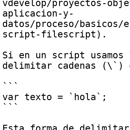
vdevelop/proyectos-obje
aplicacion-y-
datos/proceso/basicos/e
script-filescript).

Si en un script usamos 
delimitar cadenas (\`) 
```

var texto = `hola`;

```

Esta forma de delimitar