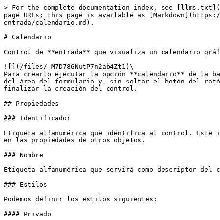
> For the complete documentation index, see [llms.txt](https://doc.velneo.com/llms.txt). Markdown versions of documentation pages are available by appending `.md` to page URLs; this page is available as [Markdown](https://doc.velneo.com/34/velneo-vdevelop/proyectos-objetos-y-editores/proyecto-de-aplicacion/formulario/controles-de-entrada/calendario.md).

# Calendario

Control de **entrada** que visualiza un calendario gráfico para la selección de fechas.

![](/files/-M7D78GNutP7n2ab4Zt1)\
Para crearlo ejecutar la opción **calendario** de la barra de controles de entrada del editor de formularios, hacer un clic con el botón izquierdo del ratón dentro del área del formulario y, sin soltar el botón del ratón, arrastrarlo hacia abajo y hacia la derecha hasta obtener el tamaño deseado. Soltar el botón del ratón para finalizar la creación del control.

## Propiedades

### Identificador

Etiqueta alfanumérica que identifica al control. Este identificador será el que se usa para referenciarlo en los [inspectores ](/34/velneo-vdevelop/inspectores.md)y en las propiedades de otros objetos.

### Nombre

Etiqueta alfanumérica que servirá como descriptor del control.

### Estilos

Podemos definir los estilos siguientes:

#### Privado

Limita el acceso del usuario final al sub-objeto desde puntos donde no se haya programado el acceso al mismo.

#### Retardo señal valueChanged

Si activamos este estilo, provocará que el envío de la señal de cambio en el valor del campo se posponga hasta finalizar la escritura, esperando para emitirla 500 milisegundos desde la última modificación realizada.

### Comentarios

Esta propiedad nos permite documentar el uso del control.

### Tipo

Muestra el tipo de control de que se trata. En este caso es **calendario**, aunque podremos modificarlo. Si modificamos el tipo de control perderemos las propiedades específicas de éste.

### Ancho

Muestra la anchura en píxels del control; es posible modificar su contenido o bien escribiendo directamente un número o bien usando los microscrollers: ![](/files/-M7D78EFqsxInNWKn8R2), que permiten aumentar/disminuir en una unidad el valor actual.

### Alto

Muestra la altura en píxels del control; es posible modificar su contenido o bien escribiendo directamente un número o bien usando los microscrollers: ![](/files/-M7D78EFqsxInNWKn8R2), que permiten aumentar/disminuir en una unidad el valor actual.

### Posición X

Muestra la posición del control, en pixels, en el eje X (horizontal) dentro del formulario.Es posible modificar su contenido o bien escribiendo directamente un número o bien usando los microscrollers: ![](/files/-M7D78EFqsxInNWKn8R2), que permiten aumentar/disminuir en una unidad el valor actual.

### Posición Y

Muestra la posición del control, en pixels, en el eje Y (vertical) dentro del formulario.Es posible modificar su contenido o bien escribiendo directamente un número o bien usando los microscrollers: ![](/files/-M7D78EFqsxInNWKn8R2), que permiten aumentar/disminuir en una unidad el valor actual.

### Tooltip

Permite especificar un texto que se presentará al usuario final de la aplicación cuando pase el cursor del ratón sobre el control. Podemos definir un texto por cada idioma presente en el [proyecto.](/34/velneo-vdevelop/proyectos-objetos-y-editores.md)

### Seleccionable con Tab

Permite que el c