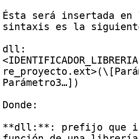
Ésta será insertada en 
sintaxis es la siguiente
dll:
<IDENTIFICADOR_LIBRERIA
re_proyecto.ext>(\[Pará
Parámetro3…])

Donde:

**dll:**: prefijo que i
función de una librería