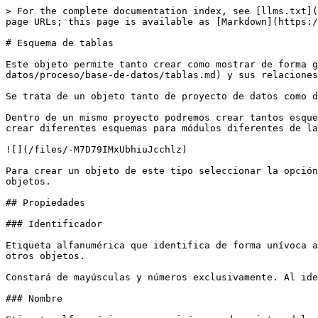
> For the complete documentation index, see [llms.txt](https://doc.velneo.com/llms.txt). Markdown versions of documentation pages are available by appending `.md` to page URLs; this page is available as [Markdown](https://doc.velneo.com/34/velneo-vdevelop/proyectos-objetos-y-editores/de-aplicacion-y-datos/esquema-de-tablas.md).

# Esquema de tablas

Este objeto permite tanto crear como mostrar de forma gráfica la estructura de [tablas](/34/velneo-vdevelop/proyectos-objetos-y-editores/de-aplicacion-y-datos/proceso/base-de-datos/tablas.md) y sus relaciones.

Se trata de un objeto tanto de proyecto de datos como de proyecto de aplicación.

Dentro de un mismo proyecto podremos crear tantos esquemas como consideremos necesario, esto nos permitirá, en aplicaciones con estructuras de datos muy complejas, el crear diferentes esquemas para módulos diferentes de las mismas.

![](/files/-M7D79IMxUbhiuJcchlz)

Para crear un objeto de este tipo seleccionar la opción **nuevo objeto/esquema de tablas** del menú **objetos** de Velneo vDevelop o a través de la galería de objetos.

## Propiedades

### Identificador

Etiqueta alfanumérica que identifica de forma unívoca al objeto dentro del proyecto. Este identificador será el que usemos para referenciarlo en otras propiedades de otros objetos.

Constará de mayúsculas y números exclusivamente. Al identificar de forma unívoca un objeto no puede haber duplicidad.

### Nombre

Etiqueta alfanumérica que servirá como descriptor del objeto. Se usará para presentar información del objeto en otros objetos y en los inspectores.

Podemos definir una etiqueta por cada idioma presente en la caja.

### Estilos

Podremos activar el estilo siguiente:

#### Privado

Si este estilo está desactivado, el esquema podrá ser utilizado por los usuarios finales de la aplicación para navegar por la información a través del navegante. Si el estilo está activado, los usuarios finales de la aplicación no podrán hacer uso del esquema.

Debemos tener en cuenta que si queremos usar un esquema como opción del navegante, tendremos que crearlo dentro del proyecto de aplicación, ya que, por cada tabla, tendremos que indicar con qué objeto de lista presentaremos la información del navegante; y los objetos visuales solamente están disponibles en los proyectos de aplicación.

### Comentarios

Esta propiedad nos permite documentar el uso del objeto.

### Icono

Permite definir el [dibujo](/34/velneo-vdevelop/proyectos-objetos-y-editores/de-aplicacion-y-datos/dibujo.md).

### Ancho

Esta propiedad nos permite establecer el ancho, en píxels, del esquema.

### Alto

Esta propiedad nos permite establecer la altura, en píxels, del esquema.

### Color de fondo

Color que presenta el fondo del esquema.

### Imagen de fondo

Objeto dibujo que se usará como fondo del esquema.

## Editor de esquemas

A través del editor de esquemas podremos tanto visualizar como crear la estructura de tablas de un [proyecto de aplicación](/34/velneo-vdevelop/proyectos-objetos-y-editores/proyecto-de-aplicacion.md).

Este editor incluye dos barras de herramientas, una para la edición de esquemas disponible en el [proyecto de datos](/34/velneo-vdevelop/buenas-practicas-de-programacion/buenas-practicas-de-organizacion/proyecto-de-datos-1-carpetas-esquemas-tablas-e-indices-complejos.md).

### Barra de edición d