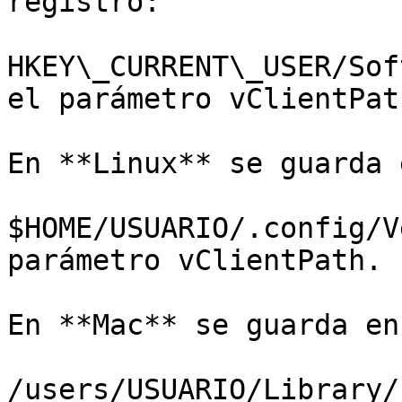
registro:

HKEY\_CURRENT\_USER/Sof
el parámetro vClientPath
En **Linux** se guarda e
$HOME/USUARIO/.config/V
parámetro vClientPath.

En **Mac** se guarda en:
/users/USUARIO/Library/