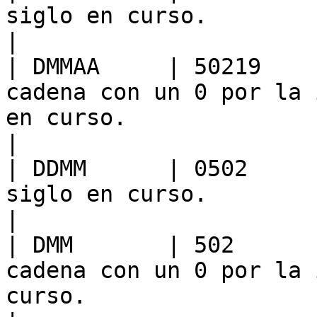
siglo en curso.                                                                                                                         
|

| DMMAA     | 50219    
cadena con un 0 por la 
en curso.                                                                          
|

| DDMM      | 0502     
siglo en curso.                                                                                                                         
|

| DMM       | 502      
cadena con un 0 por la 
curso.                                                                            