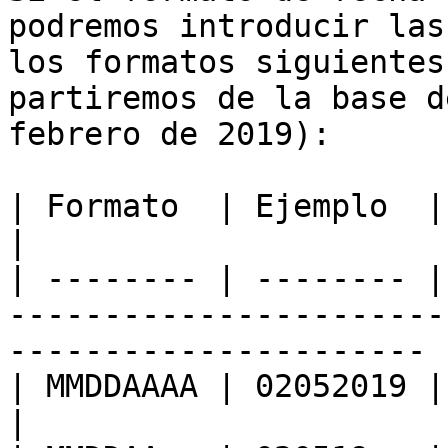
podremos introducir las
los formatos siguientes
partiremos de la base d
febrero de 2019):

| Formato  | Ejemplo  | Resultado  | Comentarios           
|

| -------- | -------- |
-----------------------
---------------------- |
| MMDDAAAA | 02052019 | feb-5-2019 |                                           
|
