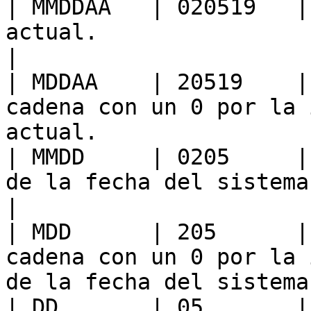
| MMDDAA   | 020519   |
actual.                                                                      
|

| MDDAA    | 20519    |
cadena con un 0 por la 
actual.                
| MMDD     | 0205     |
de la fecha del sistema.                                              
|

| MDD      | 205      |
cadena con un 0 por la 
de la fecha del sistema.
| DD       | 05       |