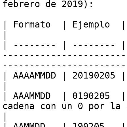
febrero de 2019):

| Formato  | Ejemplo  | Resultado  | Comentarios              
|

| -------- | -------- |
-----------------------
-----------------------
| AAAAMMDD | 20190205 | 2019-feb-5 |                                               
|

| AAAMMDD  | 0190205  |
cadena con un 0 por la izquierda.                       
|

| AAMMDD   | 190205   |