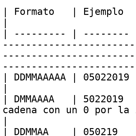
| Formato   | Ejemplo  | Resultado  | Comentarios                                     
|

| --------- | -------- 
-----------------------
-----------------------
-----------------------
| DDMMAAAAA | 05022019 | 5-feb-2019 |                                                                             
|

| DMMAAAA   | 5022019  
cadena con un 0 por la izquierda.                                                            
|

| DDMMAA    | 050219   