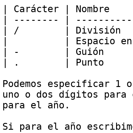
| Carácter | Nombre    
| -------- | ----------
| /        | División  
|          | Espacio en
| -        | Guión     
| .        | Punto     
Podemos especificar 1 o
uno o dos dígitos para 
para el año.

Si para el año escribim