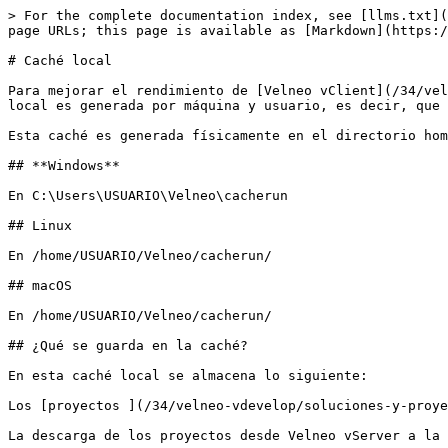
> For the complete documentation index, see [llms.txt](
page URLs; this page is available as [Markdown](https:/
# Caché local

Para mejorar el rendimiento de [Velneo vClient](/34/vel
local es generada por máquina y usuario, es decir, que 
Esta caché es generada físicamente en el directorio hom
## **Windows**

En C:\Users\USUARIO\Velneo\cacherun

## Linux

En /home/USUARIO/Velneo/cacherun/

## macOS

En /home/USUARIO/Velneo/cacherun/

## ¿Qué se guarda en la caché?

En esta caché local se almacena lo siguiente:

Los [proyectos ](/34/velneo-vdevelop/soluciones-y-proye
La descarga de los proyectos desde Velneo vServer a la 