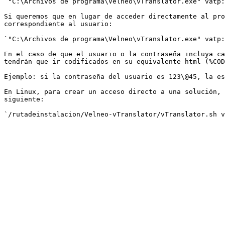
`"C:\Archivos de programa\Velneo\vTranslator.exe" vatp:
Si queremos que en lugar de acceder directamente al pro
correspondiente al usuario:

`"C:\Archivos de programa\Velneo\vTranslator.exe" vatp:
En el caso de que el usuario o la contraseña incluya ca
tendrán que ir codificados en su equivalente html (%COD
Ejemplo: si la contraseña del usuario es 123\@45, la es
En Linux, para crear un acceso directo a una solución, 
siguiente:
