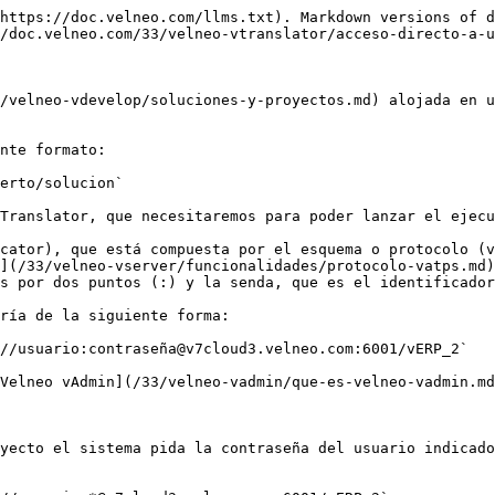
https://doc.velneo.com/llms.txt). Markdown versions of d
/doc.velneo.com/33/velneo-vtranslator/acceso-directo-a-u
/velneo-vdevelop/soluciones-y-proyectos.md) alojada en 
nte formato:

erto/solucion`

Translator, que necesitaremos para poder lanzar el ejecu
cator), que está compuesta por el esquema o protocolo (v
](/33/velneo-vserver/funcionalidades/protocolo-vatps.md)
s por dos puntos (:) y la senda, que es el identificador
ría de la siguiente forma:

//usuario:contraseña@v7cloud3.velneo.com:6001/vERP_2`

Velneo vAdmin](/33/velneo-vadmin/que-es-velneo-vadmin.md
yecto el sistema pida la contraseña del usuario indicado