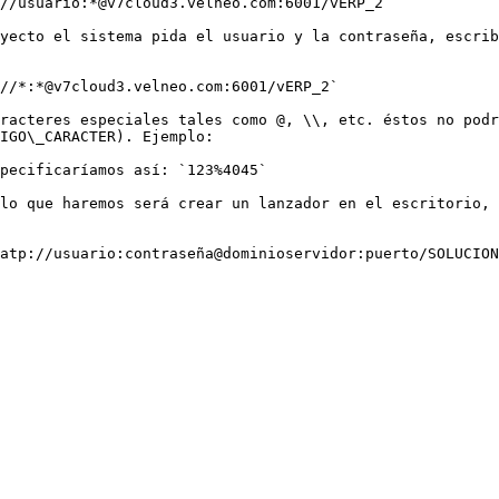
//usuario:*@v7cloud3.velneo.com:6001/vERP_2`

yecto el sistema pida el usuario y la contraseña, escrib
//*:*@v7cloud3.velneo.com:6001/vERP_2`

racteres especiales tales como @, \\, etc. éstos no podr
IGO\_CARACTER). Ejemplo:

pecificaríamos así: `123%4045`

lo que haremos será crear un lanzador en el escritorio, 