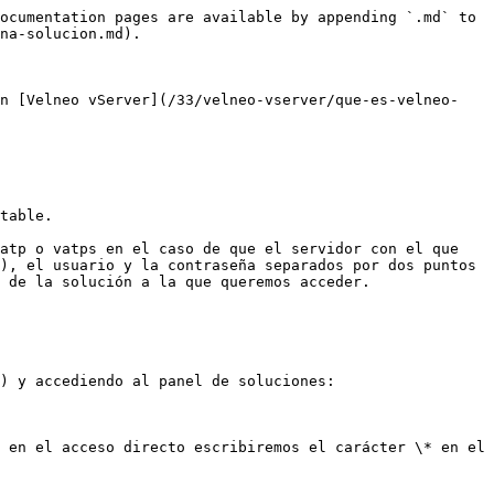
ocumentation pages are available by appending `.md` to 
na-solucion.md).

un [Velneo vServer](/33/velneo-vserver/que-es-velneo-
table.

atp o vatps en el caso de que el servidor con el que 
), el usuario y la contraseña separados por dos puntos 
 de la solución a la que queremos acceder.

) y accediendo al panel de soluciones:

 en el acceso directo escribiremos el carácter \* en el 