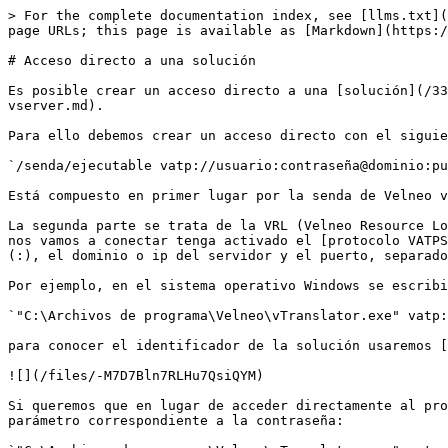
> For the complete documentation index, see [llms.txt](
page URLs; this page is available as [Markdown](https:/
# Acceso directo a una solución

Es posible crear un acceso directo a una [solución](/33
vserver.md).

Para ello debemos crear un acceso directo con el siguie
`/senda/ejecutable vatp://usuario:contraseña@dominio:pu
Está compuesto en primer lugar por la senda de Velneo v
La segunda parte se trata de la VRL (Velneo Resource Lo
nos vamos a conectar tenga activado el [protocolo VATPS
(:), el dominio o ip del servidor y el puerto, separado
Por ejemplo, en el sistema operativo Windows se escribi
`"C:\Archivos de programa\Velneo\vTranslator.exe" vatp:
para conocer el identificador de la solución usaremos [
![](/files/-M7D7Bln7RLHu7QsiQYM)

Si queremos que en lugar de acceder directamente al pro
parámetro correspondiente a la contraseña:
