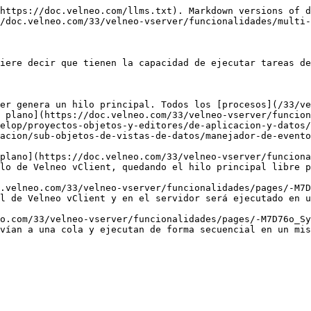
https://doc.velneo.com/llms.txt). Markdown versions of d
/doc.velneo.com/33/velneo-vserver/funcionalidades/multi-
iere decir que tienen la capacidad de ejecutar tareas de
er genera un hilo principal. Todos los [procesos](/33/v
 plano](https://doc.velneo.com/33/velneo-vserver/funcio
elop/proyectos-objetos-y-editores/de-aplicacion-y-datos/
acion/sub-objetos-de-vistas-de-datos/manejador-de-evento
plano](https://doc.velneo.com/33/velneo-vserver/funciona
lo de Velneo vClient, quedando el hilo principal libre p
.velneo.com/33/velneo-vserver/funcionalidades/pages/-M7D
l de Velneo vClient y en el servidor será ejecutado en u
o.com/33/velneo-vserver/funcionalidades/pages/-M7D76o_Sy