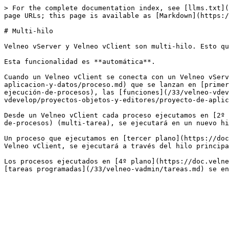
> For the complete documentation index, see [llms.txt](
page URLs; this page is available as [Markdown](https:/
# Multi-hilo

Velneo vServer y Velneo vClient son multi-hilo. Esto qu
Esta funcionalidad es **automática**.

Cuando un Velneo vClient se conecta con un Velneo vServ
aplicacion-y-datos/proceso.md) que se lanzan en [primer
ejecución-de-procesos), las [funciones](/33/velneo-vdev
vdevelop/proyectos-objetos-y-editores/proyecto-de-aplic
Desde un Velneo vClient cada proceso ejecutamos en [2º 
de-procesos) (multi-tarea), se ejecutará en un nuevo hi
Un proceso que ejecutamos en [tercer plano](https://doc
Velneo vClient, se ejecutará a través del hilo principa
Los procesos ejecutados en [4º plano](https://doc.velne