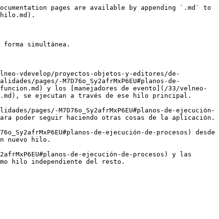
ocumentation pages are available by appending `.md` to 
hilo.md).

 forma simultánea.

elneo-vdevelop/proyectos-objetos-y-editores/de-
nalidades/pages/-M7D76o_Sy2afrMxP6EU#planos-de-
funcion.md) y los [manejadores de evento](/33/velneo-
.md), se ejecutan a través de ese hilo principal.

lidades/pages/-M7D76o_Sy2afrMxP6EU#planos-de-ejecución-
ara poder seguir haciendo otras cosas de la aplicación.

76o_Sy2afrMxP6EU#planos-de-ejecución-de-procesos) desde 
n nuevo hilo.

2afrMxP6EU#planos-de-ejecución-de-procesos) y las 