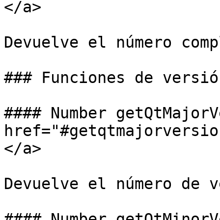
</a>

Devuelve el número comp
### Funciones de versió
#### Number getQtMajorV
href="#getqtmajorversio
</a>

Devuelve el número de v
#### Number getQtMinorV