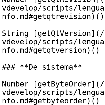
vdevelop/scripts/lengua
nfo.md#getqtrevision)()

String [getQtVersion](/
vdevelop/scripts/lengua
nfo.md#getqtversion)()

### **De sistema**

Number [getByteOrder](/
vdevelop/scripts/lengua
nfo.md#getbyteorder)()
