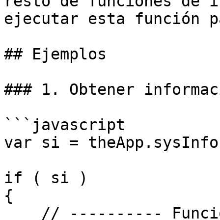
resto de funciones de i
ejecutar esta función p
## Ejemplos

### 1. Obtener informac
```javascript

var si = theApp.sysInfo(
if ( si )

{

    // ---------- Funciones de versión de Velneo -