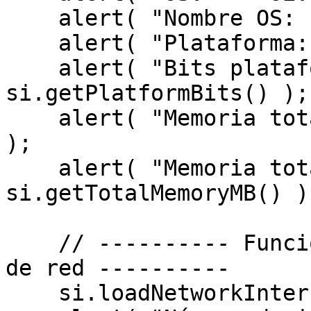
    alert( "Nombre OS: " + si.getOsString() );

    alert( "Plataforma: " + si.getPlatform() );

    alert( "Bits plataforma: " + 
si.getPlatformBits() );

    alert( "Memoria total: " + si.getTotalMemory() 
);

    alert( "Memoria total en MB: " + 
si.getTotalMemoryMB() );
    // ---------- Funciones de gestión de interfaz 
de red ----------

    si.loadNetworkInterfaces();
