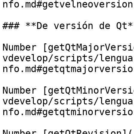
nfo.md#getvelneoversion)
### **De versión de Qt**
Number [getQtMajorVersi
vdevelop/scripts/lengua
nfo.md#getqtmajorversion
Number [getQtMinorVersi
vdevelop/scripts/lengua
nfo.md#getqtminorversion
Number [getQtRevision](