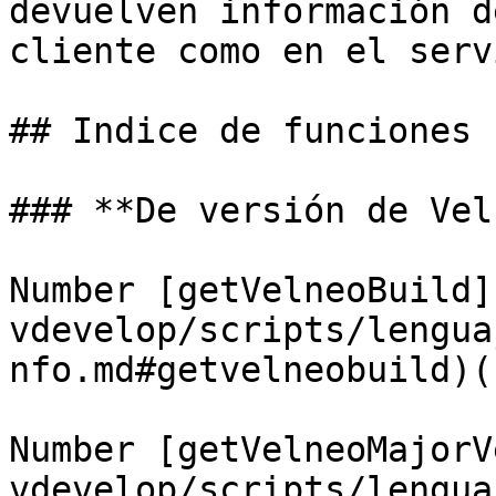
devuelven información d
cliente como en el serv
## Indice de funciones

### **De versión de Vel
Number [getVelneoBuild]
vdevelop/scripts/lengua
nfo.md#getvelneobuild)()
Number [getVelneoMajorV
vdevelop/scripts/lengua