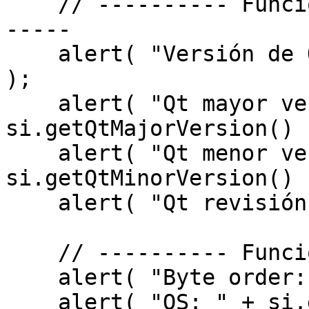
    // ---------- Funciones de versión de Qt -----
-----

    alert( "Versión de Qt: " + si.getQtVersion() 
);

    alert( "Qt mayor versión: " + 
si.getQtMajorVersion() )
    alert( "Qt menor versión: " + 
si.getQtMinorVersion() )
    alert( "Qt revisión: " + si.getQtRevision() );

    // ---------- Funciones de sistema ----------

    alert( "Byte order: " + si.getByteOrder() );

    alert( "OS: " + si.getOs() );
