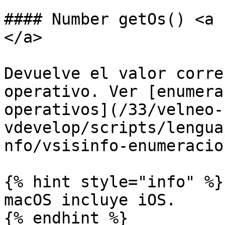
#### Number getOs() <a 
</a>

Devuelve el valor corre
operativo. Ver [enumera
operativos](/33/velneo-
vdevelop/scripts/lengua
nfo/vsisinfo-enumeracio
{% hint style="info" %}

macOS incluye iOS.

{% endhint %}
