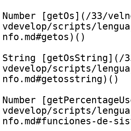
Number [getOs](/33/veln
vdevelop/scripts/lengua
nfo.md#getos)()

String [getOsString](/3
vdevelop/scripts/lengua
nfo.md#getosstring)()

Number [getPercentageUs
vdevelop/scripts/lengua
nfo.md#funciones-de-sis