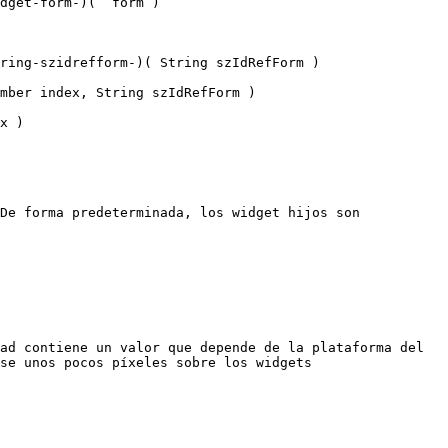
dget-form-)(  form )

ring-szidrefform-)( String szIdRefForm )

mber index, String szIdRefForm )

x )

De forma predeterminada, los widget hijos son 
ad contiene un valor que depende de la plataforma del 
se unos pocos píxeles sobre los widgets 