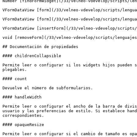
Number [findFormWidget](/33/velneo-vdevelop/scripts/len
VFormDataView [form](/33/velneo-vdevelop/scripts/lengua
VFormDataView [form](/33/velneo-vdevelop/scripts/lengua
VFormDataView [insertForm](/33/velneo-vdevelop/scripts/
void [removeForm](/33/velneo-vdevelop/scripts/lenguajes
## Documentación de propiedades

#### childrenCollapsible

Permite leer o configurar si los widgets hijos pueden s
plegables.

#### count

Devuelve el número de subformularios.

#### handleWidth

Permite leer o configurar el ancho de la barra de divis
usuario y las preferencias de estilo. Si establece hand
correspondientes.

#### opaqueResize

Permite leer o configurar si el cambio de tamaño es opa