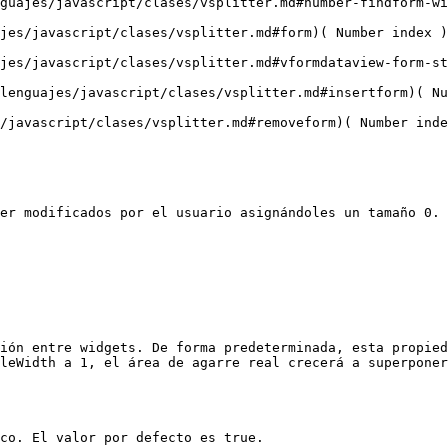
guajes/javascript/clases/vsplitter.md#number-findform-wi
jes/javascript/clases/vsplitter.md#form)( Number index )

jes/javascript/clases/vsplitter.md#vformdataview-form-st
lenguajes/javascript/clases/vsplitter.md#insertform)( Nu
/javascript/clases/vsplitter.md#removeform)( Number inde
er modificados por el usuario asignándoles un tamaño 0. 
ión entre widgets. De forma predeterminada, esta propied
leWidth a 1, el área de agarre real crecerá a superponer
co. El valor por defecto es true.
