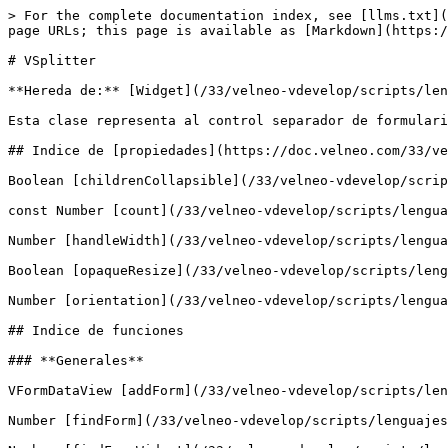
> For the complete documentation index, see [llms.txt](
page URLs; this page is available as [Markdown](https:/
# VSplitter

**Hereda de:** [Widget](/33/velneo-vdevelop/scripts/len
Esta clase representa al control separador de formulari
## Indice de [propiedades](https://doc.velneo.com/33/ve
Boolean [childrenCollapsible](/33/velneo-vdevelop/scrip
const Number [count](/33/velneo-vdevelop/scripts/lengua
Number [handleWidth](/33/velneo-vdevelop/scripts/lengua
Boolean [opaqueResize](/33/velneo-vdevelop/scripts/leng
Number [orientation](/33/velneo-vdevelop/scripts/lengua
## Indice de funciones

### **Generales**

VFormDataView [addForm](/33/velneo-vdevelop/scripts/len
Number [findForm](/33/velneo-vdevelop/scripts/lenguajes