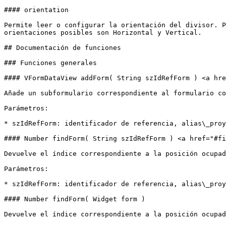
#### orientation

Permite leer o configurar la orientación del divisor. P
orientaciones posibles son Horizontal y Vertical.

## Documentación de funciones

### Funciones generales

#### VFormDataView addForm( String szIdRefForm ) <a hre
Añade un subformulario correspondiente al formulario co
Parámetros:

* szIdRefForm: identificador de referencia, alias\_proy
#### Number findForm( String szIdRefForm ) <a href="#fi
Devuelve el índice correspondiente a la posición ocupad
Parámetros:

* szIdRefForm: identificador de referencia, alias\_proy
#### Number findForm( Widget form )

Devuelve el índice correspondiente a la posición ocupad