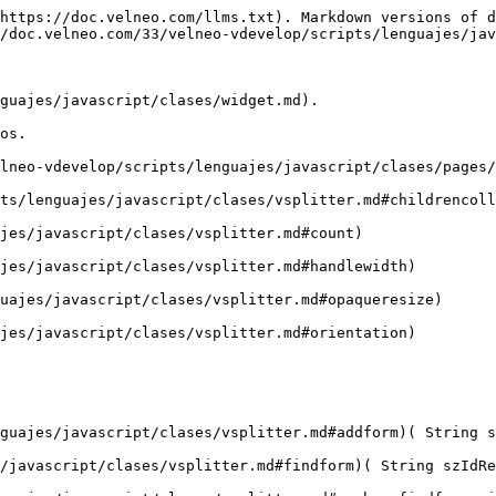
https://doc.velneo.com/llms.txt). Markdown versions of d
/doc.velneo.com/33/velneo-vdevelop/scripts/lenguajes/jav
guajes/javascript/clases/widget.md).

os.

lneo-vdevelop/scripts/lenguajes/javascript/clases/pages/
ts/lenguajes/javascript/clases/vsplitter.md#childrencoll
jes/javascript/clases/vsplitter.md#count)

jes/javascript/clases/vsplitter.md#handlewidth)

uajes/javascript/clases/vsplitter.md#opaqueresize)

jes/javascript/clases/vsplitter.md#orientation)

guajes/javascript/clases/vsplitter.md#addform)( String s
/javascript/clases/vsplitter.md#findform)( String szIdRe