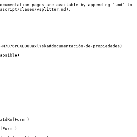
ocumentation pages are available by appending `.md` to 
ascript/clases/vsplitter.md).

-M7D76rGXEO0UaxlYska#documentación-de-propiedades)

apsible)

zIdRefForm )

fForm )
