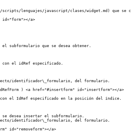
/scripts/lenguajes/javascript/clases/widget.md) que se c
 id="form"></a>

 el subformulario que se desea obtener.

 con el idRef especificado.

ecto/identificador\_formulario, del formulario.

dRefForm ) <a href="#insertform" id="insertform"></a>

con el IdRef especificado en la posición del índice.

 se desea insertar el subformulario.

ecto/identificador\_formulario, del formulario.

rm" id="removeform"></a>
