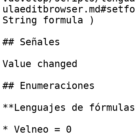
ulaeditbrowser.md#setfo
String formula )

## Señales

Value changed

## Enumeraciones

**Lenguajes de fórmulas*
* Velneo = 0
