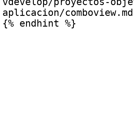
vdevelop/proyectos-obje
aplicacion/comboview.md)