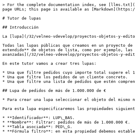
> For the complete documentation index, see [llms.txt](
page URLs; this page is available as [Markdown](https:/
# Tutor de lupas

## Introducción

La [lupa](/32/velneo-vdevelop/proyectos-objetos-y-edito
Todas las lupas públicas que creamos en un proyecto de 
extendido** de objetos de lista, como por ejemplo, las 
avanzadas](/32/velneo-vdevelop/proyectos-objetos-y-edit
En este tutor vamos a crear tres lupas:

* Una que filtre pedidos cuyo importe total supere el 1
* Una que filtre los pedidos de un cliente concreto.

* Una que filtre una lista de pedidos que estén compren
## Lupa de pedidos de más de 1.000.000 de €

* Para crear una lupa seleccionar el objeto del mismo n
Para esta lupa especificaremos las propiedades siguient
* **Identificador**: LUP\_BAS.

* **Nombre**: Filtrar: pedidos de más de 1.000.000 €.

* **Tabla asociada**: PED\_G.

* **Fórmula filtro**: en esta propiedad debemos estable