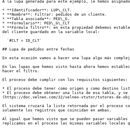
A la lupa generada para este ejemplo, le hemos asignado
* **Identificador**: LUP\_CLT.

* **Nombre**: Filtrar: pedidos de un cliente.

* **Tabla asociada**: PED\_G.

* **Formulario**: PED\_G\_CLT

* **Fórmula filtro**: en esta propiedad debemos estable
del cliente guardado en la variable local:

  `#CLT = ID_CLT`

## Lupa de pedidos entre fechas

En esta ocasión vamos a hacer una lupa algo más complej
En las lupas que hemos visto hasta ahora hemos establec
hacer el filtro.

El proceso debe cumplir con los requisitos siguientes:

* El proceso debe tener como origen y como destino list
* El proceso debe obtener una lista de esa tabla, y se 
(https://doc.velneo.com/32/velneo-vtutor/tutores-de-obj
El sistema cruzará la lista retornada por el proceso co
solamente los registros que coincidan en ambas.

Al igual que hemos visto que se pueden pasar variables 
replicamos en el proceso las mismas variables locales q