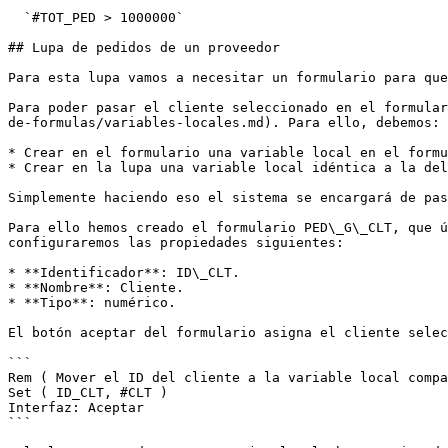
  `#TOT_PED > 1000000`

## Lupa de pedidos de un proveedor

Para esta lupa vamos a necesitar un formulario para que
Para poder pasar el cliente seleccionado en el formular
de-formulas/variables-locales.md). Para ello, debemos:

* Crear en el formulario una variable local en el formu
* Crear en la lupa una variable local idéntica a la del
Simplemente haciendo eso el sistema se encargará de pas
Para ello hemos creado el formulario PED\_G\_CLT, que ú
configuraremos las propiedades siguientes:

* **Identificador**: ID\_CLT.

* **Nombre**: Cliente.

* **Tipo**: numérico.

El botón aceptar del formulario asigna el cliente selec
```

Rem ( Mover el ID del cliente a la variable local compa
Set ( ID_CLT, #CLT )

Interfaz: Aceptar

```
