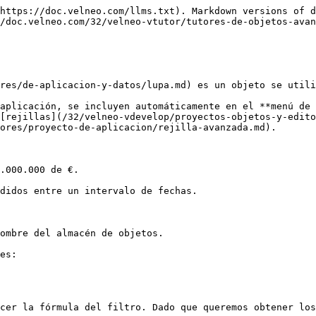
https://doc.velneo.com/llms.txt). Markdown versions of d
/doc.velneo.com/32/velneo-vtutor/tutores-de-objetos-avan
res/de-aplicacion-y-datos/lupa.md) es un objeto se utili
aplicación, se incluyen automáticamente en el **menú de 
[rejillas](/32/velneo-vdevelop/proyectos-objetos-y-edito
ores/proyecto-de-aplicacion/rejilla-avanzada.md).

.000.000 de €.

didos entre un intervalo de fechas.

ombre del almacén de objetos.

es:

cer la fórmula del filtro. Dado que queremos obtener los