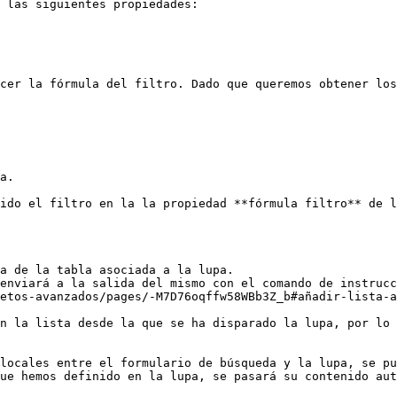
 las siguientes propiedades:

cer la fórmula del filtro. Dado que queremos obtener los
a.

ido el filtro en la la propiedad **fórmula filtro** de l
a de la tabla asociada a la lupa.

enviará a la salida del mismo con el comando de instrucc
etos-avanzados/pages/-M7D76oqffw58WBb3Z_b#añadir-lista-a
n la lista desde la que se ha disparado la lupa, por lo 
locales entre el formulario de búsqueda y la lupa, se pu
ue hemos definido en la lupa, se pasará su contenido aut