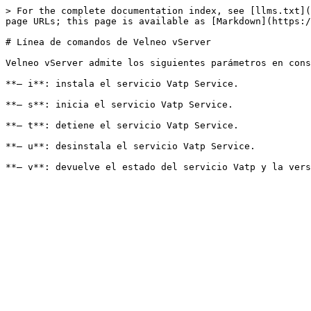
> For the complete documentation index, see [llms.txt](
page URLs; this page is available as [Markdown](https:/
# Línea de comandos de Velneo vServer

Velneo vServer admite los siguientes parámetros en cons
**– i**: instala el servicio Vatp Service.

**– s**: inicia el servicio Vatp Service.

**– t**: detiene el servicio Vatp Service.

**– u**: desinstala el servicio Vatp Service.
