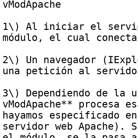
vModApache

1\) Al iniciar el servi
módulo, el cual conecta
2\) Un navegador (IExpl
una petición al servido
3\) Dependiendo de la u
vModApache** procesa es
hayamos especificado en
servidor web Apache). S
el módulo, se la pasa a