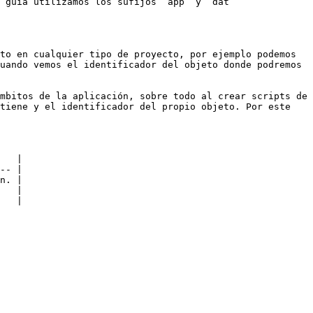
 guía utilizamos los sufijos “app” y “dat” 
to en cualquier tipo de proyecto, por ejemplo podemos 
uando vemos el identificador del objeto donde podremos 
mbitos de la aplicación, sobre todo al crear scripts de 
tiene y el identificador del propio objeto. Por este 
   |

-- |

n. |

   |

   |
