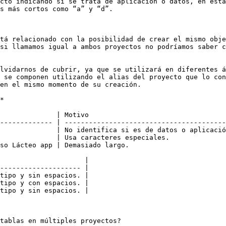
cto indicando si se trata de aplicación o datos, en esta
s más cortos como “a” y “d”.

tá relacionado con la posibilidad de crear el mismo obje
si llamamos igual a ambos proyectos no podríamos saber c
lvidarnos de cubrir, ya que se utilizará en diferentes á
 se componen utilizando el alias del proyecto que lo con
en el mismo momento de su creación.

*

              | Motivo                                  
------------- | ----------------------------------------
              | No identifica si es de datos o aplicació
              | Usa caracteres especiales.              
so Lácteo app | Demasiado largo.                        
                     |

-------------------- |

tipo y sin espacios. |

tipo y con espacios. |

tipo y sin espacios. |

tablas en múltiples proyectos?
