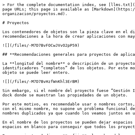
> For the complete documentation index, see [llms.txt](
page URLs; this page is available as [Markdown](https:/
organizacion/proyectos.md).

# Proyectos

Los contenedores de objetos son la pieza clave en el di
recomendaciones a la hora de crear aplicaciones con may
![](/files/-M7D7BvFOCwJVvO2pP59)

## **Recomendaciones generales para proyectos de aplica
La **longitud del nombre** o descripción de un proyecto
identificadores “completos” de los objetos. Por este mo
objeto se puede leer entero.

![](/files/-M7D7BvHzfWnKhl3ErBM)

Sin embargo, si el nombre del proyecto fuese “Gestión I
dock donde se muestran las propiedades de un objeto.

Por este motivo, es recomendable usar o nombres cortos,
con el mismo nombre, no supone un problema funcional de
nombres duplicados ya que cuando los veamos juntos en u
En el nombre de los proyectos se pueden dejar espacios 
espacios en blanco para conseguir que todos los proyect