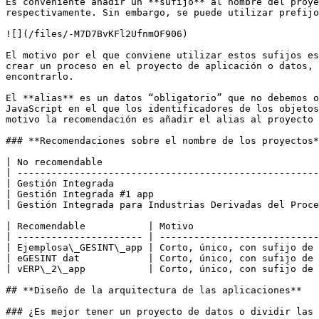
Es conveniente añadir un **sufijo** al nombre del proye
respectivamente. Sin embargo, se puede utilizar prefijo
![](/files/-M7D7BvKFl2UfnmOF906)

El motivo por el que conviene utilizar estos sufijos es
crear un proceso en el proyecto de aplicación o datos, 
encontrarlo.

El **alias** es un datos “obligatorio” que no debemos o
JavaScript en el que los identificadores de los objetos
motivo la recomendación es añadir el alias al proyecto 
### **Recomendaciones sobre el nombre de los proyectos*
| No recomendable                                      
| -----------------------------------------------------
| Gestión Integrada                                    
| Gestión Integrada #1 app                             
| Gestión Integrada para Industrias Derivadas del Proce
| Recomendable           | Motivo                      
| ---------------------- | ----------------------------
| Ejemplosa\_GESINT\_app | Corto, único, con sufijo de 
| eGESINT dat            | Corto, único, con sufijo de 
| vERP\_2\_app           | Corto, único, con sufijo de 
## **Diseño de la arquitectura de las aplicaciones**

### ¿Es mejor tener un proyecto de datos o dividir las 