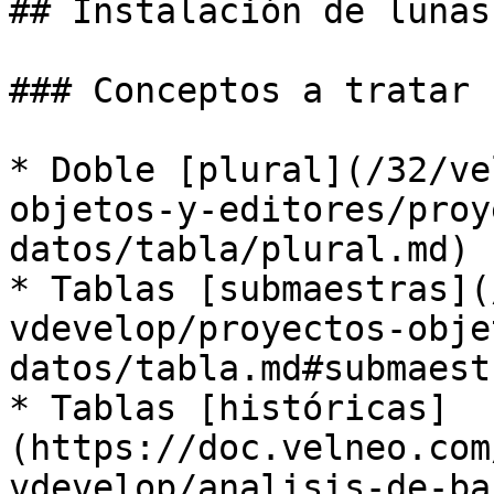
## Instalación de lunas
### Conceptos a tratar

* Doble [plural](/32/ve
objetos-y-editores/proy
datos/tabla/plural.md)

* Tablas [submaestras](
vdevelop/proyectos-obje
datos/tabla.md#submaestr
* Tablas [históricas]
(https://doc.velneo.com
vdevelop/analisis-de-ba