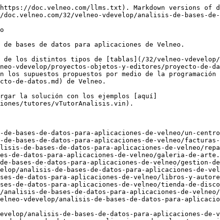
https://doc.velneo.com/llms.txt). Markdown versions of d
/doc.velneo.com/32/velneo-vdevelop/analisis-de-bases-de-
o

 de bases de datos para aplicaciones de Velneo.

 de los distintos tipos de [tablas](/32/velneo-vdevelop/
neo-vdevelop/proyectos-objetos-y-editores/proyecto-de-da
n los supuestos propuestos por medio de la programación 
cto-de-datos.md) de Velneo.

rgar la solución con los ejemplos [aquí]
iones/tutores/vTutorAnalisis.vin).

-de-bases-de-datos-para-aplicaciones-de-velneo/un-centro
-de-bases-de-datos-para-aplicaciones-de-velneo/facturas-
lisis-de-bases-de-datos-para-aplicaciones-de-velneo/repa
es-de-datos-para-aplicaciones-de-velneo/galeria-de-arte.
de-bases-de-datos-para-aplicaciones-de-velneo/gestion-de
elop/analisis-de-bases-de-datos-para-aplicaciones-de-vel
ses-de-datos-para-aplicaciones-de-velneo/libros-y-autore
ses-de-datos-para-aplicaciones-de-velneo/tienda-de-disco
/analisis-de-bases-de-datos-para-aplicaciones-de-velneo/
elneo-vdevelop/analisis-de-bases-de-datos-para-aplicaci
evelop/analisis-de-bases-de-datos-para-aplicaciones-de-v