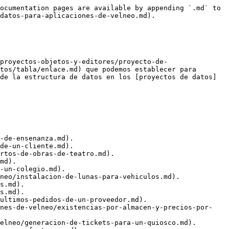
ocumentation pages are available by appending `.md` to 
datos-para-aplicaciones-de-velneo.md).

proyectos-objetos-y-editores/proyecto-de-
tos/tabla/enlace.md) que podemos establecer para 
de la estructura de datos en los [proyectos de datos]
-de-ensenanza.md).

de-un-cliente.md).

rtos-de-obras-de-teatro.md).

md).

-un-colegio.md).

neo/instalacion-de-lunas-para-vehiculos.md).

s.md).

s.md).

ultimos-pedidos-de-un-proveedor.md).

ones-de-velneo/existencias-por-almacen-y-precios-por-
elneo/generacion-de-tickets-para-un-quiosco.md).
