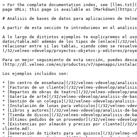
> For the complete documentation index, see [llms.txt](
page URLs; this page is available as [Markdown](https:/
# Análisis de bases de datos para aplicaciones de Velne
A partir de esta sección te introducimos en el análisis
A lo largo de distintos ejemplos te explicaremos el uso
datos/tabla.md) además de los tipos de [enlace](/32/vel
relacionar entre sí las tablas, viendo cómo se resuelve
(/32/velneo-vdevelop/proyectos-objetos-y-editores/proye
Para un mejor seguimiento de esta sección, puedes desca
(http://dl.velneo.com/es/productos/v7/openapps/instalac
Los ejemplos incluidos son:

* [Un centro de enseñanza](/32/velneo-vdevelop/analisis
* [Facturas de un cliente](/32/velneo-vdevelop/analisis
* [Repartos de obras de teatro](/32/velneo-vdevelop/ana
* [Galería de arte](/32/velneo-vdevelop/analisis-de-bas
* [Gestión de un colegio](/32/velneo-vdevelop/analisis-
* [Instalación de lunas para vehículos](/32/velneo-vdev
* [Libros y autores](/32/velneo-vdevelop/analisis-de-ba
* [Tienda de discos](/32/velneo-vdevelop/analisis-de-ba
* [Últimos pedidos de un proveedor](/32/velneo-vdevelop
* [Existencias por almacén y precios por cliente](/32/v
cliente.md).

* [Generación de tickets para un quiosco](/32/velneo-vd