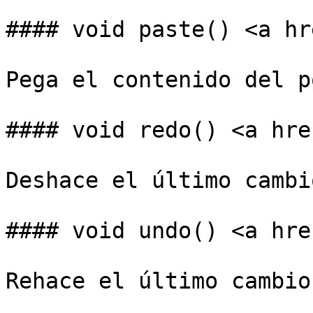
#### void paste() <a hr
Pega el contenido del p
#### void redo() <a hre
Deshace el último cambio
#### void undo() <a hre
Rehace el último cambio.