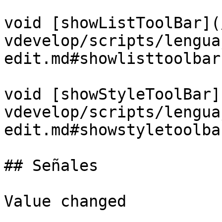
void [showListToolBar](
vdevelop/scripts/lengua
edit.md#showlisttoolbar)
void [showStyleToolBar]
vdevelop/scripts/lengua
edit.md#showstyletoolbar
## Señales

Value changed
