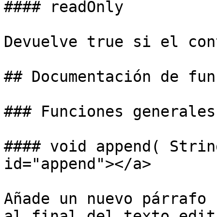
#### readOnly

Devuelve true si el con
## Documentación de fun
### Funciones generales

#### void append( Strin
id="append"></a>

Añade un nuevo párrafo 
al final del texto edit