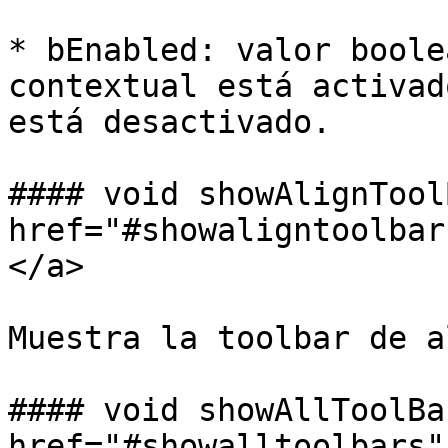
* bEnabled: valor boole
contextual está activad
está desactivado.

#### void showAlignTool
href="#showaligntoolbar
</a>

Muestra la toolbar de a
#### void showAllToolBa
href="#showalltoolbars"