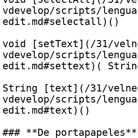
vdevelop/scripts/lengua
edit.md#selectall)()

void [setText](/31/veln
vdevelop/scripts/lengua
edit.md#settext)( Strin
String [text](/31/velne
vdevelop/scripts/lengua
edit.md#text)()

### **De portapapeles**
