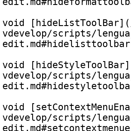
edit.md#hideformattoolb
void [hideListToolBar](
vdevelop/scripts/lengua
edit.md#hidelisttoolbar)
void [hideStyleToolBar]
vdevelop/scripts/lengua
edit.md#hidestyletoolbar
void [setContextMenuEna
vdevelop/scripts/lengua
edit.md#setcontextmenue