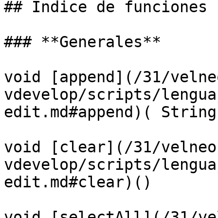
## Indice de funciones

### **Generales**

void [append](/31/velne
vdevelop/scripts/lengua
edit.md#append)( String
void [clear](/31/velneo
vdevelop/scripts/lengua
edit.md#clear)()

void [selectAll](/31/ve