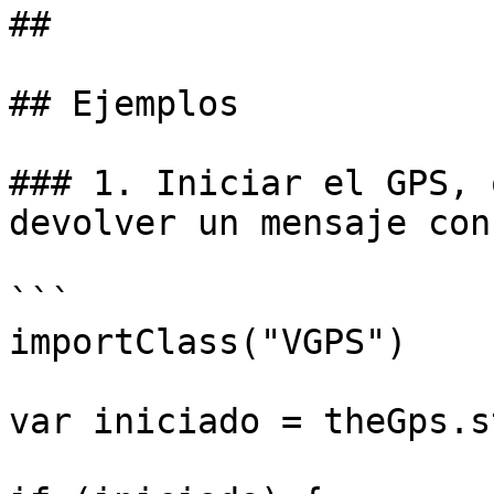
##

## Ejemplos

### 1. Iniciar el GPS, 
devolver un mensaje con
```

importClass("VGPS") 

var iniciado = theGps.s