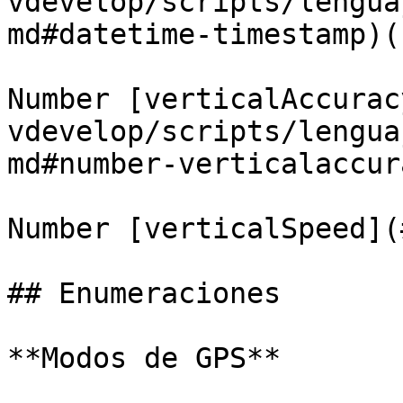
vdevelop/scripts/lengua
md#datetime-timestamp)()
Number [verticalAccurac
vdevelop/scripts/lengua
md#number-verticalaccur
Number [verticalSpeed](
## Enumeraciones

**Modos de GPS**
