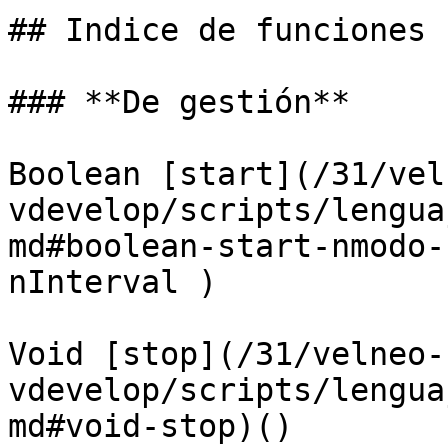
## Indice de funciones

### **De gestión**

Boolean [start](/31/vel
vdevelop/scripts/lengua
md#boolean-start-nmodo-
nInterval )

Void [stop](/31/velneo-
vdevelop/scripts/lengua
md#void-stop)()
