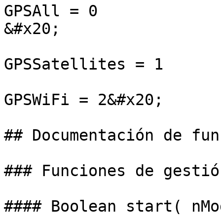
GPSAll = 0                                                                                                                                                                                        
&#x20;

GPSSatellites = 1

GPSWiFi = 2&#x20;

## Documentación de fun
### Funciones de gestión
#### Boolean start( nMo