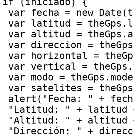
if (iniciado) {

 var fecha = new Date(theGps.timeStamp());

 var latitud = theGps.latitude();

 var altitud = theGps.altitude();

 var direccion = theGps.direction();

 var horizontal = theGps.horizontalAccuracy();

 var vertical = theGps.verticalAccuracy();

 var modo = theGps.mode();

 var satelites = theGps.satellites();

 alert("Fecha: " + fecha + "<br>" +

 "Latitud: " + latitud + "<br>" +

 "Altitud: " + altitud + "<br>" +

 "Dirección: " + direccion + "<br>" +
