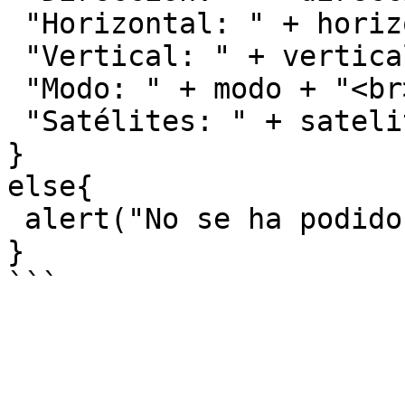
 "Horizontal: " + horizontal + "<br>" +

 "Vertical: " + vertical  + "<br>" +

 "Modo: " + modo + "<br>" +

 "Satélites: " + satelites);

}

else{

 alert("No se ha podido inicair el GPS");

}
