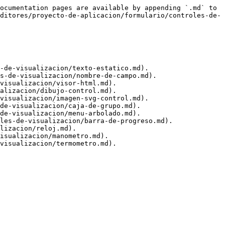
ocumentation pages are available by appending `.md` to 
ditores/proyecto-de-aplicacion/formulario/controles-de-
-de-visualizacion/texto-estatico.md).

s-de-visualizacion/nombre-de-campo.md).

visualizacion/visor-html.md).

alizacion/dibujo-control.md).

visualizacion/imagen-svg-control.md).

de-visualizacion/caja-de-grupo.md).

de-visualizacion/menu-arbolado.md).

les-de-visualizacion/barra-de-progreso.md).

lizacion/reloj.md).

isualizacion/manometro.md).
