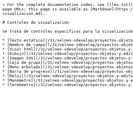
> For the complete documentation index, see [llms.txt](
page URLs; this page is available as [Markdown](https:/
visualizacion.md).

# Controles de visualización

Se trata de controles específicos para la visualización
* [Texto estático](/31/velneo-vdevelop/proyectos-objeto
* [Nombre de campo](/31/velneo-vdevelop/proyectos-objet
* [Visor html](/31/velneo-vdevelop/proyectos-objetos-y-
* [Dibujo](/31/velneo-vdevelop/proyectos-objetos-y-edit
* [Imagen SVG](/31/velneo-vdevelop/proyectos-objetos-y-
* [Caja de grupo](/31/velneo-vdevelop/proyectos-objetos
* [Menú arbolado](/31/velneo-vdevelop/proyectos-objetos
* [Barra de progreso](/31/velneo-vdevelop/proyectos-obj
* [Reloj](/31/velneo-vdevelop/proyectos-objetos-y-edito
* [Manómetro](/31/velneo-vdevelop/proyectos-objetos-y-e