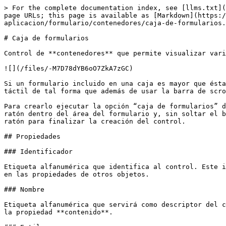
> For the complete documentation index, see [llms.txt](https://doc.velneo.com/llms.txt). Markdown versions of documentation pages are available by appending `.md` to page URLs; this page is available as [Markdown](https://doc.velneo.com/31/velneo-vdevelop/proyectos-objetos-y-editores/proyecto-de-aplicacion/formulario/contenedores/caja-de-formularios.md).

# Caja de formularios

Control de **contenedores** que permite visualizar varios formularios dentro de una caja. Cada formulario estará incluido en un separador o pestaña del control.

![](/files/-M7D78dYB6oO7ZkA7zGC)

Si un formulario incluido en una caja es mayor que ésta, se mostrará una barra de scroll para poder moverse por el formulario. En ese caso, se activa la funcionalidad táctil de tal forma que además de usar la barra de scroll, podremos usar el dedo para moverlo si disponemos de un dispositivo táctil.

Para crearlo ejecutar la opción “caja de formularios” de la barra de controles de contenedores del editor de formularios, hacer un clic con el botón izquierdo del ratón dentro del área del formulario y, sin soltar el botón del ratón, arrastrarlo hacia abajo y hacia la derecha hasta obtener el tamaño deseado. Soltar el botón del ratón para finalizar la creación del control.

## Propiedades

### Identificador

Etiqueta alfanumérica que identifica al control. Este identificador será el que se usa para referenciarlo en los [inspectores ](/31/velneo-vdevelop/inspectores.md)y en las propiedades de otros objetos.

### Nombre

Etiqueta alfanumérica que servirá como descriptor del control. Es el texto que se presentará al usuario final de la aplicación si no se ha establecido ningún valor en la propiedad **contenido**.

### Estilos

Podemos definir el estilo siguiente:

#### Privado

Limita el acceso del usuario final al sub-objeto desde puntos donde no se haya programado el acceso al mismo.

### Comentarios

Esta propiedad nos permite documentar el uso del control.

### Tipo

Muestra el tipo de control de que se trata. En este caso es **caja de formularios**, aunque podremos modificarlo. Si modificamos el tipo de control perderemos las propiedades específicas de éste.

### Ancho

Muestra la anchura en píxels del control; es posible modificar su contenido o bien escribiendo directamente un número o bien usando los microscrollers: ![](/files/-M7D78EFqsxInNWKn8R2), que permiten aumentar/disminuir en una unidad el valor actual.

### Alto

Muestra la altura en píxels del control; es posible modificar su contenido o bien escribiendo directamente un número o bien usando los microscrollers: ![](/files/-M7D78EFqsxInNWKn8R2), que permiten aumentar/disminuir en una unidad el valor actual.

### Posición X

Muestra la posición del control, en pixels, en el eje X (horizontal) dentro del formulario. Es posible modificar su contenido o bien escribiendo directamente un número o bien usando los microscrollers: ![](/files/-M7D78EFqsxInNWKn8R2), que permiten aumentar/disminuir en una unidad el valor actual.

### Posición Y

Muestra la posición del control, en pixels, en el eje Y (vertical) dentro del formulario. Es posible modificar su contenido o bien escribiendo directamente un número o bien usando los microscrollers: ![](/files/-M7D78EFqsxInNWKn8R2), que permiten aumentar/disminuir en una unidad el valor actual.

### Tooltip

Permite e