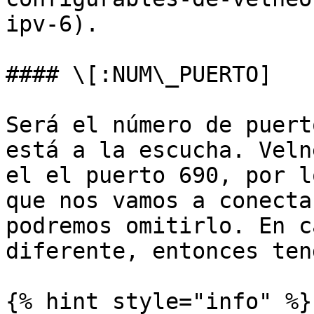
ipv-6).

#### \[:NUM\_PUERTO]

Será el número de puert
está a la escucha. Veln
el el puerto 690, por l
que nos vamos a conecta
podremos omitirlo. En c
diferente, entonces ten
{% hint style="info" %}
