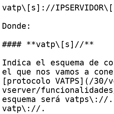
vatp\[s]://IPSERVIDOR\[
Donde:

#### **vatp\[s]//**

Indica el esquema de co
el que nos vamos a cone
[protocolo VATPS](/30/v
vserver/funcionalidades
esquema será vatps\://.
vatp\://.
