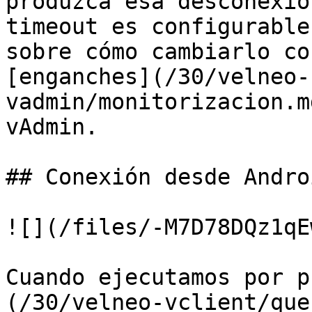
produzca esa desconexió
timeout es configurable
sobre cómo cambiarlo co
[enganches](/30/velneo-
vadmin/monitorizacion.m
vAdmin.

## Conexión desde Andro
![](/files/-M7D78DQz1qE
Cuando ejecutamos por p
(/30/velneo-vclient/que