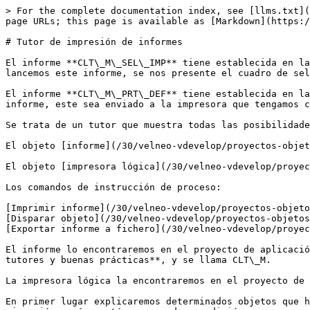
> For the complete documentation index, see [llms.txt](https://doc.velneo.com/llms.txt). Markdown versions of documentation pages are available by appending `.md` to page URLs; this page is available as [Markdown](https://doc.velneo.com/30/velneo-vtutor/tutores-de-objetos-avanzados/tutor-de-impresion-de-informes.md).

# Tutor de impresión de informes

El informe **CLT\_M\_SEL\_IMP** tiene establecida en la propiedad salida por defecto el valor cuadro de selección de impresora. Esta propiedad hace que, cuando lancemos este informe, se nos presente el cuadro de selección de impresora del sistema.

El informe **CLT\_M\_PRT\_DEF** tiene establecida en la propiedad salida por defecto el valor impresora por defecto. Esta propiedad hace que, cuando lancemos este informe, este sea enviado a la impresora que tengamos configurado en la máquina como impresora.

Se trata de un tutor que muestra todas las posibilidades de impresión de informes que Velneo ofrece. Para ello disponemos de los siguientes elementos:

El objeto [informe](/30/velneo-vdevelop/proyectos-objetos-y-editores/proyecto-de-aplicacion/informe.md).

El objeto [impresora lógica](/30/velneo-vdevelop/proyectos-objetos-y-editores/proyecto-de-aplicacion/impresora-logica.md).

Los comandos de instrucción de proceso:

[Imprimir informe](/30/velneo-vdevelop/proyectos-objetos-y-editores/de-aplicacion-y-datos/proceso/base-de-datos/listas.md#imprimir-informe).\
[Disparar objeto](/30/velneo-vdevelop/proyectos-objetos-y-editores/de-aplicacion-y-datos/proceso/interfaz/objeto-grupo-de-comandos.md#disparar-objeto).\
[Exportar informe a fichero](/30/velneo-vdevelop/proyectos-objetos-y-editores/de-aplicacion-y-datos/proceso/base-de-datos/listas.md#exportar-informe-a-fichero).

El informe lo encontraremos en el proyecto de aplicación de vTutor, dentro de la carpeta de objetos de la tabla Clientes, que está dentro de la carpeta **tablas tutores y buenas prácticas**, y se llama CLT\_M.

La impresora lógica la encontraremos en el proyecto de aplicación de vTutor, dentro de la carpeta **recursos/impresoras lógicas** y se llama LST\_HOR.

En primer lugar explicaremos determinados objetos que han sido creados y posteriormente iremos describiendo en cada capítulo lo que hace cada una de las opciones en ejecución y cómo está programado en edición.

## Proyecto de datos

Del proyecto de datos usaremos la tabla de Clientes (CLT\_M).

## Objetos básicos del proyecto de aplicación

Del proyecto de aplicación, específicos para este tutor, se han creado los objetos siguientes:

Un objeto de tipo [impresora lógica](/30/velneo-vdevelop/proyectos-objetos-y-editores/proyecto-de-aplicacion/impresora-logica.md). La impresora lógica es un objeto que usamos en edición para imprimir informes y que serán asociadas a impresoras físicas en tiempo de ejecución.

Este objeto contiene únicamente las propiedades siguientes:

**Identificador**: LST\_HOR.

**Nombre**: listados en formato horizontal.

Básicamente se trata de darle un identificador y un nombre que permita al usuario final conocer el propósito de la misma; por ejemplo: tickets, A4 – horizontal, etc.

La impresora lógica la encontraremos en el proyecto de aplicación de vTutor, en la carpeta **recursos/impresoras lógicas**.

Una impresora lógica podrá ser usada como salida por defecto de un objeto informe. 