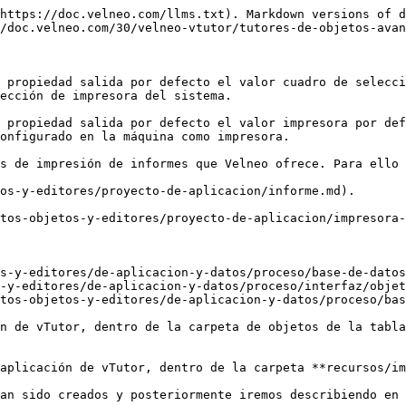
En tiempo de ejecución será el usuario final quien asocie la impresora lógica a una impresora física.

Para ello será necesario incluir en el proyecto una [acción](/30/velneo-vdevelop/proyectos-objetos-y-editores/proyecto-de-aplicacion/accion.md) que dispare el comando **archivo: configurar impresoras lógicas**.

Si un informe no tiene asociada una impresora lógica o su impresora lógica no está asociada a ninguna impresora física, en tiempo de ejecución al imprimir el informe el sistema solicitará al usuario que seleccione la impresora por la que imprimir el informe.

Si el informe tiene asociada una impresora lógica y ésta ha sido asociada a una impresora física, cuando se mande imprimir el informe éste será enviado directamente a la impresora.

La asociación de impresoras lógicas a físicas será almacenada en la caché local del cliente; esto quiere decir que dicha configuración es local a cada estación cliente.

Se han creado dos informes, ambos asociados a la tabla de Clientes.

El informe **CLT\_M\_SEL\_IMP** tiene establecida en la propiedad salida por defecto el valor cuadro de selección de impresora. Esta propiedad hace que, cuando lancemos este informe, se nos presente el cuadro de selección de impresora del sistema.

El informe **CLT\_M\_PRT\_DEF** tiene establecida en la propiedad salida por defecto el valor impresora por defecto. Esta propiedad hace que, cuando lancemos este informe, este sea enviado a la impresora que tengamos configurado en la máquina como impresora por defecto.

Se usa también el informe CLT\_M que encontraremos en la carpeta de los objetos de la tabla de clientes.

En la carpeta de objetos específica de este tutor se ha creado un [formulario](https://velneo.es/info_v7_20_es/velneo_vdevelop/proyectos_objetos_y_editores/proyecto_de_aplicacion/formulario) llamado TUT\_IMP\_INF, desde el cual se podrán ejecutar los distintos modos de imprimir los informes. Se han incluido botones, cada botón disparará una opción diferente:

Imprimir con selección de impresora.\
Imprimir en impresora por defecto.\
Imprimir en impresora lógica.\
Imprimir en presentación preliminar.\
Imprimir a fichero pdf.

En el formulario también se muestra la presentación preliminar del informe.

A continuación iremos explicando cómo programar cada una de las opciones.

## Incluir la presentación preliminar del informe en el formulario

Se trata de un [formulario](/30/velneo-vdevelop/proyectos-objetos-y-editores/proyecto-de-aplicacion/formulario.md) sin origen. Para poder incrustar en él la presentación preliminar de un informe necesitaremos:

Una [búsqueda](/30/velneo-vdevelop/proyectos-objetos-y-editores/de-aplicacion-y-datos/busqueda.md) o un [proceso](/30/velneo-vdevelop/proyectos-objetos-y-editores/de-aplicacion-y-datos/proceso.md) sin origen que devuelta la lista de clientes a mostrar en el informe. En este caso hemos usado la búsqueda CLT\_M de la carpeta de objetos de la tabla de Clientes.

Un [informe](/30/velneo-vdevelop/proyectos-objetos-y-editores/proyecto-de-aplicacion/informe.md) cuya salida sea **presentación preliminar**. En este caso hemos usando el informe CLT\_M de la carpeta de objetos de la tabla de Clientes.

Un control de tipo [vista de datos](/30/velneo-vdevelop/proyectos-objetos-y-editores/proyecto-de-aplicacion/formulario/contenedores/vista-de-datos.md), que use esa búsqueda como objeto 1 y el informe como objeto