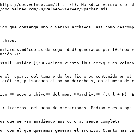
https://doc.velneo.com/llms.txt). Markdown versions of d
/doc.velneo.com/30/velneo-vserver/vpacker.md).

ido que contenga uno o varios archivos, así como descomp
rchivo:

n/tareas.md#copias-de-seguridad) generados por [Velneo v
nsión VCS.

stall Builder ](/30/velneo-vinstallbuilder/que-es-velneo
o el reparto del tamaño de los ficheros contenido en él.
 gráfico, pulsaremos el botón derecho y, en el menú de c
ión **nuevo archivo** del menú **archivo** (ctrl + N). E
ir ficheros… del menú de operaciones. Mediante esta opci
os que se van añadiendo así como su senda completa.

ón con el que queramos generar el archivo. Cuanto más ba