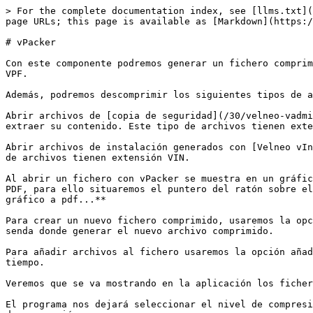
> For the complete documentation index, see [llms.txt](
page URLs; this page is available as [Markdown](https:/
# vPacker

Con este componente podremos generar un fichero comprim
VPF.

Además, podremos descomprimir los siguientes tipos de a
Abrir archivos de [copia de seguridad](/30/velneo-vadmi
extraer su contenido. Este tipo de archivos tienen exte
Abrir archivos de instalación generados con [Velneo vIn
de archivos tienen extensión VIN.

Al abrir un fichero con vPacker se muestra en un gráfic
PDF, para ello situaremos el puntero del ratón sobre el
gráfico a pdf...**

Para crear un nuevo fichero comprimido, usaremos la opc
senda donde generar el nuevo archivo comprimido.

Para añadir archivos al fichero usaremos la opción añad
tiempo.

Veremos que se va mostrando en la aplicación los ficher
El programa nos dejará seleccionar el nivel de compresi