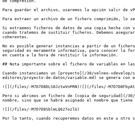
de compresión.

Para guardar el archivo, usaremos la opción salir de vP
Para extraer un archivo de un fichero comprimido, lo se
Si extraemos ficheros de datos de una copia hecha con v
cuando tratemos de sustituir ficheros. Debemos asegurar
coherentes.

No es posible generar instancias a partir de un fichero
seguridad es meramente informativa, para conocer la for
en cuenta a la hora de restituir la información.

## Nota importante sobre el fichero de variables en las
Cuando instanciamos un [proyecto](/30/velneo-vdevelop/s
editores/proyecto-de-datos/variable.md) se genera con e
![](/files/-M7D7D8DLS0JztwVnPRN)![](/files/-M7D7D8FbyAt
Pero si abrimos un fichero de [copia de seguridad](/30/
nombre, sino que se habrá asignado el nombre que tiene 
![](/files/-M7D7D8SblmLQ627ozlG)
