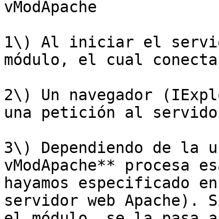
vModApache

1\) Al iniciar el servi
módulo, el cual conecta
2\) Un navegador (IExpl
una petición al servido
3\) Dependiendo de la u
vModApache** procesa es
hayamos especificado en
servidor web Apache). S
el módulo, se la pasa a