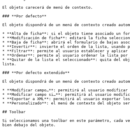
El objeto carecerá de menú de contexto.

### **Por defecto**

El objeto dispondrá de un menú de contexto creado autom
* **Alta de ficha**: si el objeto tiene asociado un for
* **Modificación de ficha**: editará la ficha seleccion
* **Baja de ficha**: abrirá el formulario de bajas asoc
* **Invertir**: invierte el orden de la lista, usando p
* **Filtrar**: permite al usuario establecer y aplicar 
* **Ordenar**: permite al usuario ordenar la lista por 
* **Quitar de la lista el seleccionado**: quita del obj
lista.

### **Por defecto extendido**

El objeto dispondrá de un menú de contexto creado autom
* **Modificar campo…**: permitirá al usuario modificar 
* **Modificar campo si…**: permitirá al usuario modific
* **Exportar a XML**: permitirá al usuario exportar los
* **Personalizado**: el menú de contexto del objeto ser
## Toolbar

Si seleccionamos una toolbar en este parámetro, cada ve
bien debajo del objeto.
