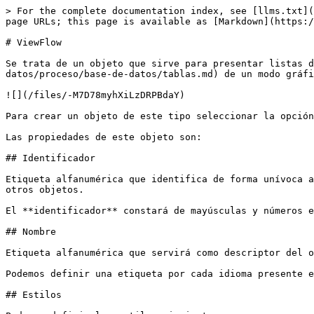
> For the complete documentation index, see [llms.txt](
page URLs; this page is available as [Markdown](https:/
# ViewFlow

Se trata de un objeto que sirve para presentar listas d
datos/proceso/base-de-datos/tablas.md) de un modo gráfi
![](/files/-M7D78myhXiLzDRPBdaY)

Para crear un objeto de este tipo seleccionar la opción
Las propiedades de este objeto son:

## Identificador

Etiqueta alfanumérica que identifica de forma unívoca a
otros objetos.

El **identificador** constará de mayúsculas y números e
## Nombre

Etiqueta alfanumérica que servirá como descriptor del o
Podemos definir una etiqueta por cada idioma presente e
## Estilos
