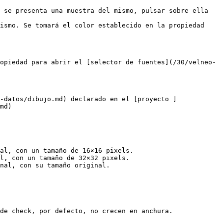
 se presenta una muestra del mismo, pulsar sobre ella 
ismo. Se tomará el color establecido en la propiedad 
opiedad para abrir el [selector de fuentes](/30/velneo-
-datos/dibujo.md) declarado en el [proyecto ]
md)

al, con un tamaño de 16×16 pixels.

l, con un tamaño de 32×32 pixels.

nal, con su tamaño original.

de check, por defecto, no crecen en anchura.
