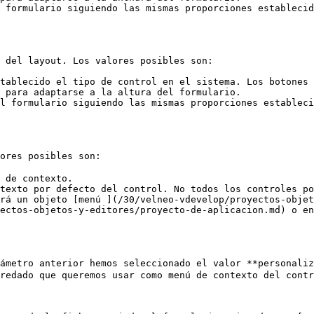
 formulario siguiendo las mismas proporciones establecid
 del layout. Los valores posibles son:

tablecido el tipo de control en el sistema. Los botones 
 para adaptarse a la altura del formulario.

l formulario siguiendo las mismas proporciones estableci
ores posibles son:

 de contexto.

texto por defecto del control. No todos los controles po
rá un objeto [menú ](/30/velneo-vdevelop/proyectos-objet
ectos-objetos-y-editores/proyecto-de-aplicacion.md) o en
rámetro anterior hemos seleccionado el valor **personaliz
redado que queremos usar como menú de contexto del contr