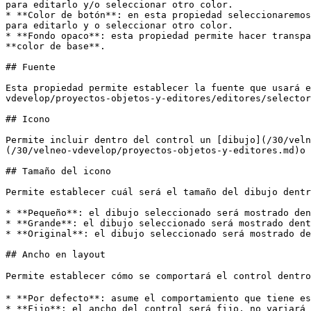
para editarlo y/o seleccionar otro color.

* **Color de botón**: en esta propiedad seleccionaremos
para editarlo y o seleccionar otro color.

* **Fondo opaco**: esta propiedad permite hacer transpa
**color de base**.

## Fuente

Esta propiedad permite establecer la fuente que usará e
vdevelop/proyectos-objetos-y-editores/editores/selector
## Icono

Permite incluir dentro del control un [dibujo](/30/veln
(/30/velneo-vdevelop/proyectos-objetos-y-editores.md)o 
## Tamaño del icono

Permite establecer cuál será el tamaño del dibujo dentr
* **Pequeño**: el dibujo seleccionado será mostrado den
* **Grande**: el dibujo seleccionado será mostrado dent
* **Original**: el dibujo seleccionado será mostrado de
## Ancho en layout

Permite establecer cómo se comportará el control dentro
* **Por defecto**: asume el comportamiento que tiene es
* **Fijo**: el ancho del control será fijo, no variará 