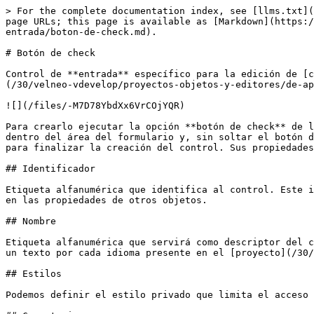
> For the complete documentation index, see [llms.txt](
page URLs; this page is available as [Markdown](https:/
entrada/boton-de-check.md).

# Botón de check

Control de **entrada** específico para la edición de [c
(/30/velneo-vdevelop/proyectos-objetos-y-editores/de-ap
![](/files/-M7D78YbdXx6VrCOjYQR)

Para crearlo ejecutar la opción **botón de check** de l
dentro del área del formulario y, sin soltar el botón d
para finalizar la creación del control. Sus propiedades
## Identificador

Etiqueta alfanumérica que identifica al control. Este i
en las propiedades de otros objetos.

## Nombre

Etiqueta alfanumérica que servirá como descriptor del c
un texto por cada idioma presente en el [proyecto](/30/
## Estilos

Podemos definir el estilo privado que limita el acceso 